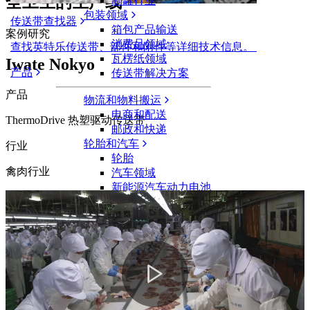
全卫生的生产线
制罐行业
包装领域
传送带查找器
箱包产品输送
案例研究
消费品领域
查找英特乐传送带、部件和附件等详细技术信息。
瓦楞纸领域
Iwate Nokyo
产品
传送带解决方案
产品
物流和物料搬运
电商和配送
ThermoDrive 热塑驱动传送带
邮政和快递
轮胎和汽车
行业
轮胎
禽肉行业
汽车领域
新能源汽车动力电池
工业
行业概览