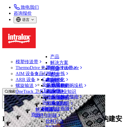
致电我们
咨询报价
语言
产品
模塑传送带
解决方案
ThermoDrive 热塑驱动传送带
英特乐 FoodSafe
行业
AIM 设备
食品行业
批料分拣
资源
CalcLab
ARB 设备
禽肉行业
布局优化
支持
安装说明
螺旋输送
鱼类和海鲜
从包装机到码垛机
联系我们
工程手册
OneTrack 工具与组件
果蔬行业
保证
专业知识
搜索
宣传册和技术指南
烘焙行业
政策声明
服务
打开菜单
评估表
休闲食品
常见问题
技术
新闻&媒体
操作方法视频
解决方案
支持
乳制品
资源
饮料与制罐
Iwate Nokyo 借助热塑驱动传送带构建安
饮料行业