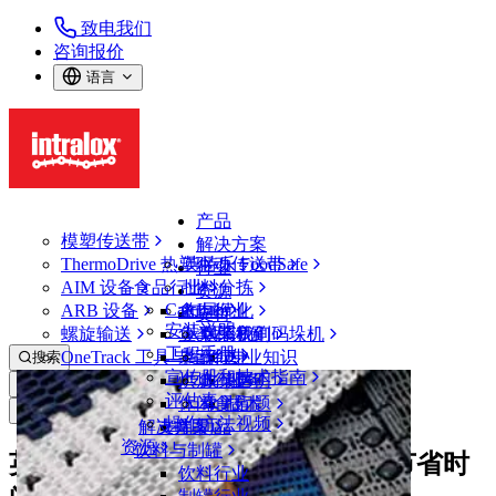
致电我们
咨询报价
语言
产品
模塑传送带
解决方案
ThermoDrive 热塑驱动传送带
英特乐 FoodSafe
行业
AIM 设备
食品行业
批料分拣
资源
CalcLab
ARB 设备
禽肉行业
布局优化
支持
安装说明
螺旋输送
鱼类和海鲜
从包装机到码垛机
联系我们
工程手册
OneTrack 工具与组件
果蔬行业
保证
专业知识
搜索
宣传册和技术指南
烘焙行业
政策声明
服务
打开菜单
评估表
休闲食品
常见问题
技术
新闻&媒体
操作方法视频
解决方案
支持
乳制品
资源
饮料与制罐
英特乐热塑驱动技术帮助 Namet 节省时
饮料行业