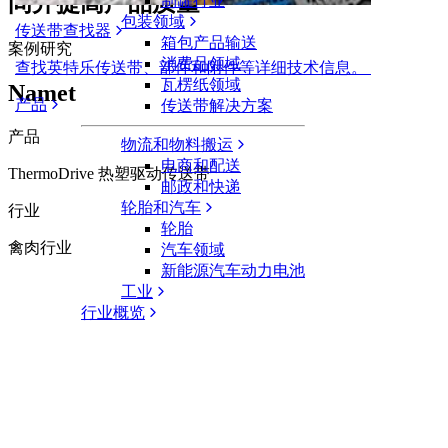
间并提高产品质量
制罐行业
包装领域
传送带查找器
箱包产品输送
案例研究
消费品领域
查找英特乐传送带、部件和附件等详细技术信息。
瓦楞纸领域
Namet
产品
传送带解决方案
产品
物流和物料搬运
电商和配送
ThermoDrive 热塑驱动传送带
邮政和快递
轮胎和汽车
行业
轮胎
禽肉行业
汽车领域
新能源汽车动力电池
工业
行业概览