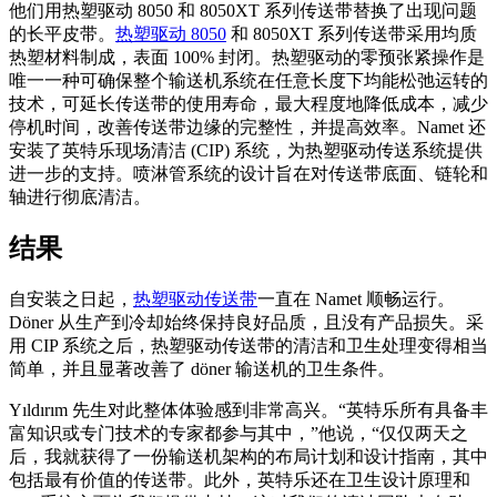
他们用热塑驱动 8050 和 8050XT 系列传送带替换了出现问题
的长平皮带。
热塑驱动 8050
和 8050XT 系列传送带采用均质
热塑材料制成，表面 100% 封闭。热塑驱动的零预张紧操作是
唯一一种可确保整个输送机系统在任意长度下均能松弛运转的
技术，可延长传送带的使用寿命，最大程度地降低成本，减少
停机时间，改善传送带边缘的完整性，并提高效率。Namet 还
安装了英特乐现场清洁 (CIP) 系统，为热塑驱动传送系统提供
进一步的支持。喷淋管系统的设计旨在对传送带底面、链轮和
轴进行彻底清洁。
结果
自安装之日起，
热塑驱动传送带
一直在 Namet 顺畅运行。
Döner 从生产到冷却始终保持良好品质，且没有产品损失。采
用 CIP 系统之后，热塑驱动传送带的清洁和卫生处理变得相当
简单，并且显著改善了 döner 输送机的卫生条件。
Yıldırım 先生对此整体体验感到非常高兴。“英特乐所有具备丰
富知识或专门技术的专家都参与其中，”他说，“仅仅两天之
后，我就获得了一份输送机架构的布局计划和设计指南，其中
包括最有价值的传送带。此外，英特乐还在卫生设计原理和