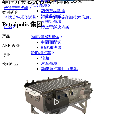
靠性并将总拥有成本降低 99%
制罐行业
包装领域
传送带查找器
箱包产品输送
案例研究
消费品领域
查找英特乐传送带、部件和附件等详细技术信息。
瓦楞纸领域
Petrópolis 集团
产品
传送带解决方案
产品
物流和物料搬运
电商和配送
ARB 设备
邮政和快递
轮胎和汽车
行业
轮胎
汽车领域
饮料行业
新能源汽车动力电池
工业
行业概览