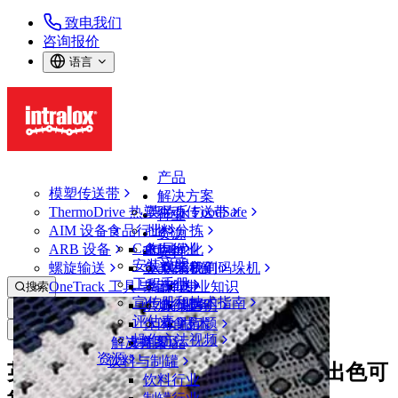
致电我们
咨询报价
语言
产品
模塑传送带
解决方案
ThermoDrive 热塑驱动传送带
英特乐 FoodSafe
行业
AIM 设备
食品行业
批料分拣
资源
CalcLab
ARB 设备
禽肉行业
布局优化
支持
安装说明
螺旋输送
鱼类和海鲜
从包装机到码垛机
联系我们
工程手册
OneTrack 工具与组件
果蔬行业
保证
专业知识
搜索
宣传册和技术指南
烘焙行业
政策声明
服务
打开菜单
评估表
休闲食品
常见问题
技术
新闻&媒体
操作方法视频
解决方案
支持
乳制品
资源
饮料与制罐
英特乐 ARB ™ 分道器 S7000 拥有出色可
饮料行业