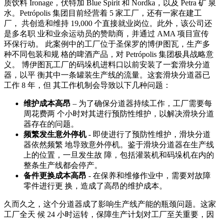
质饮料 Ironage，伏特加 Blue Spirit 和 Nordka，以及 Petra 矿 泉
水。Petrópolis 集团目前经营着 5 家工厂，还有一家在建工
厂， 共创造和维持 19,000 个直接就业岗位。此外，该公司还
是多名职 业和业余运动员的赞助商，并通过 AMA 项目宣传
环保行动。 此案例中的工厂位于圣保罗的博伊图瓦，生产多
种不同包装和规 格的啤酒产品，对 Petrópolis 集团极具战略意
义。 博伊图瓦工厂的码垛机进料口以前安装了一套滑块分道
器，以平 衡其中一条罐装生产线的流量。这套滑块分道器已
工作 8 年，但 其工作机制会导致以下几种问题：
维护成本高昂
– 为了确保分道器持续工作，工厂需要每
周花费两 个小时对其进行预防性维护，以解决滑块分道
器存在的问题。
频繁发生意外停机
- 即使进行了预防性维护，滑块分道
器依然频繁 地导致意外停机。鉴于滑块分道器在生产线
上的位置，一旦发生故 障，包括灌装机和码垛机在内的
整条生产线都会停产。
备件更换成本高昂
- 在保养和维修作业中，需要对故障
零件进行更 换，造成了高昂的维护成本。
久而久之，这个分道器成了影响生产线产能的瓶颈问题。这家
工厂全天 候 24 小时运转，保障生产计划对工厂至关重要，因