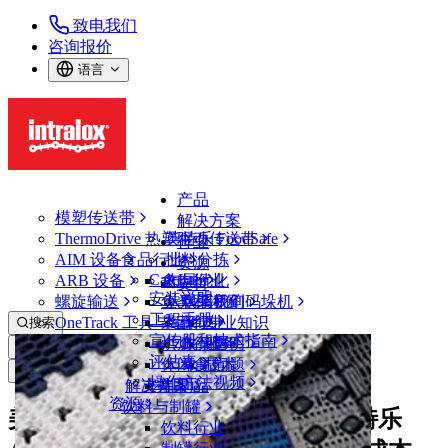
致电我们
咨询报价
语言
产品
模塑传送带
解决方案
ThermoDrive 热塑驱动传送带
英特乐 FoodSafe
行业
AIM 设备
食品行业
批料分拣
资源
CalcLab
ARB 设备
禽肉行业
布局优化
支持
安装说明
螺旋输送
鱼类和海鲜
从包装机到码垛机
联系我们
工程手册
OneTrack 工具与组件
果蔬行业
保证
专业知识
搜索
宣传册和技术指南
烘焙行业
政策声明
服务
打开菜单
评估表
休闲食品
常见问题
技术
新闻&媒体
操作方法视频
解决方案
支持
乳制品
资源
饮料与制罐
美国爱达荷州 GPOD 公司借助英特乐
饮料行业