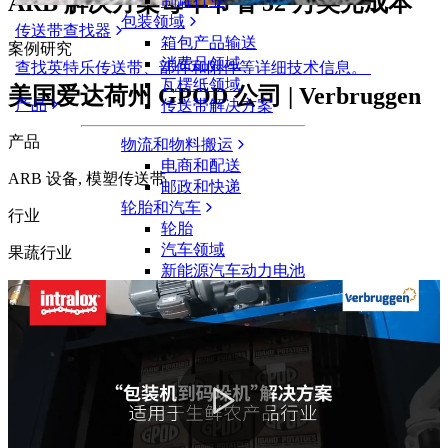
ARB 解决方案每年节省 32 万美元成本
制罐行业
包装领域
传送带查找器
箱包产品输送
案例研究
消费品领域
查找英特乐传送带、部件和附件等详细技术信息。
瓦楞纸领域
美国爱达荷州 GPOD 公司 | Verbruggen
产品
传送带解决方案
产品
物流和物料搬运
电商和配送
ARB 设备, 模塑传送带
邮政和快递
轮胎和汽车
行业
轮胎
汽车领域
果蔬行业
新能源汽车动力电池
工业
行业概览