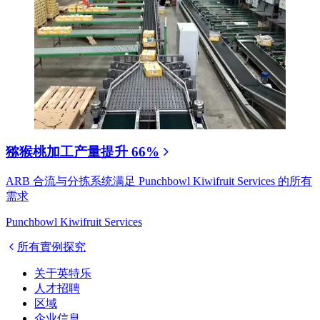
猕猴桃加工产量提升 66%
ARB 合流与分拣系统满足 Punchbowl Kiwifruit Services 的所有
需求
Punchbowl Kiwifruit Services
所有實例探究
关于英特乐
人才招聘
区域
企业信息