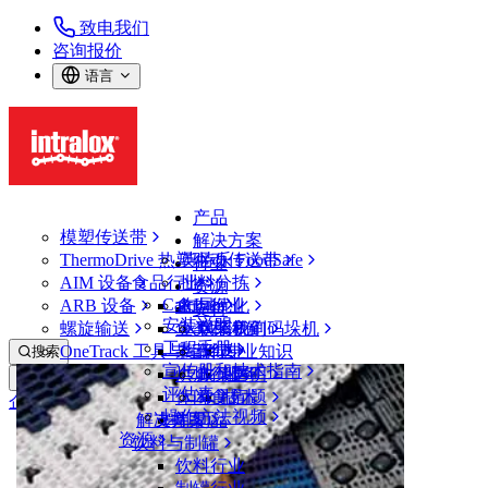
致电我们
咨询报价
语言
产品
模塑传送带
解决方案
ThermoDrive 热塑驱动传送带
英特乐 FoodSafe
行业
AIM 设备
食品行业
批料分拣
资源
CalcLab
ARB 设备
禽肉行业
布局优化
支持
安装说明
螺旋输送
鱼类和海鲜
从包装机到码垛机
联系我们
工程手册
OneTrack 工具与组件
果蔬行业
保证
专业知识
搜索
宣传册和技术指南
烘焙行业
政策声明
服务
打开菜单
评估表
休闲食品
常见问题
技术
企业信息
操作方法视频
解决方案
支持
乳制品
资源
使命和理念
饮料与制罐
社会责任
饮料行业
社会责任