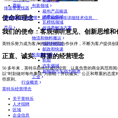
制罐行业
商标
包装领域
传送带查找器
箱包产品输送
使命和理念
消费品领域
查找英特乐传送带、部件和附件等详细技术信息。
瓦楞纸领域
产品
传送带解决方案
我们的使命：客观倾听意见、创新思维和
物流和物料搬运
英特乐努力成为客户的最佳长期合作伙伴，不断为客户提供创
电商和配送
邮政和快递
轮胎和汽车
正直、诚实、尊重的经营理念
轮胎
汽车领域
50 多年来，英特乐始终以诚信经营、认真负责的商业风范而闻名于世
新能源汽车动力电池
以“时刻做对每件事情”为基础，并以诚实、公正和尊重的态度
工业
些原则。
行业概览
英特乐经营理念
关于英特乐
人才招聘
区域
企业信息