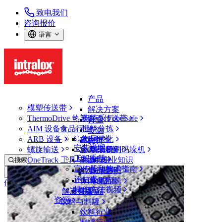
致电我们
咨询报价
语言
产品
模塑传送带
解决方案
ThermoDrive 热塑驱动传送带
英特乐 FoodSafe
行业
AIM 设备
食品行业
批料分拣
资源
CalcLab
ARB 设备
禽肉行业
布局优化
支持
安装说明
螺旋输送
鱼类和海鲜
从包装机到码垛机
联系我们
工程手册
OneTrack 工具与组件
果蔬行业
保证
专业知识
搜索
宣传册和技术指南
烘焙行业
政策声明
服务
打开菜单
评估表
休闲食品
常见问题
技术
传送带查找器
操作方法视频
解决方案
支持
乳制品
资源
传送带查找器
饮料与制罐
模塑传送带
饮料行业
2700 系列