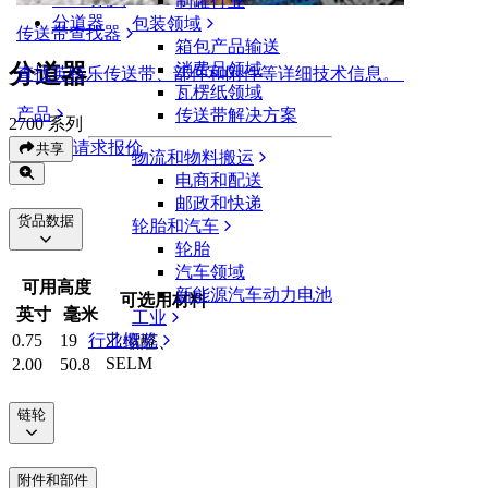
制罐行业
分道器
包装领域
传送带查找器
箱包产品输送
分道器
消费品领域
查找英特乐传送带、部件和附件等详细技术信息。
瓦楞纸领域
产品
传送带解决方案
2700 系列
请求报价
共享
物流和物料搬运
电商和配送
邮政和快递
货品数据
轮胎和汽车
轮胎
汽车领域
可用高度
新能源汽车动力电池
可选用材料
英寸
毫米
工业
行业概览
0.75
19
乙缩醛、
SELM
2.00
50.8
链轮
附件和部件