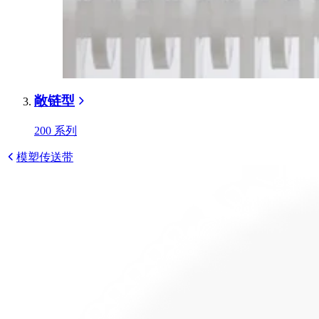
敞链型
200 系列
模塑传送带