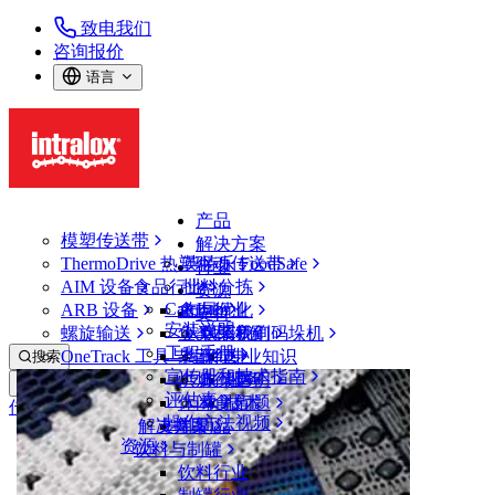
致电我们
咨询报价
语言
产品
模塑传送带
解决方案
ThermoDrive 热塑驱动传送带
英特乐 FoodSafe
行业
AIM 设备
食品行业
批料分拣
资源
CalcLab
ARB 设备
禽肉行业
布局优化
支持
安装说明
螺旋输送
鱼类和海鲜
从包装机到码垛机
联系我们
工程手册
OneTrack 工具与组件
果蔬行业
保证
专业知识
搜索
宣传册和技术指南
烘焙行业
政策声明
服务
打开菜单
评估表
休闲食品
常见问题
技术
传送带查找器
操作方法视频
解决方案
支持
乳制品
资源
传送带查找器
饮料与制罐
模塑传送带
饮料行业
1750 系列