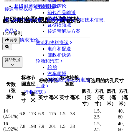
制罐行业
超级耐磨聚氨酯分瓣链轮
包装领域
传送带查找器
箱包产品输送
超级耐磨聚氨酯分瓣链轮
消费品领域
查找英特乐传送带、部件和附件等详细技术信息。
瓦楞纸领域
产品
传送带解决方案
1750 系列
请求报价
共享
物流和物料搬运
电商和配送
邮政和快递
货品数据
轮胎和汽车
轮胎
汽车领域
标称节
标称轮毂
新能源汽车动力电池
标称外径
可选用的内孔尺寸
圆直径
宽度
齿数
工业
（弦
圆孔
方孔
圆孔
方孔
行业概览
英
毫
振）
英寸
毫米
英寸
毫米
（英
（英
（毫
（毫
寸
米
寸）
寸）
米）
米）
14
1.5、
40、
6.8
173
6.9
175
1.5
38
(2.51%)
2.5
60
16
1.5、
40、
7.8
198
7.9
201
1.5
38
(1.92%)
2.5
60