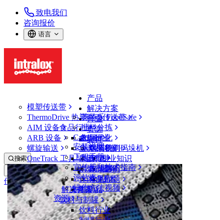
致电我们
咨询报价
语言
产品
模塑传送带
解决方案
ThermoDrive 热塑驱动传送带
英特乐 FoodSafe
行业
AIM 设备
食品行业
批料分拣
资源
CalcLab
ARB 设备
禽肉行业
布局优化
支持
安装说明
螺旋输送
鱼类和海鲜
从包装机到码垛机
联系我们
工程手册
OneTrack 工具与组件
果蔬行业
保证
专业知识
搜索
宣传册和技术指南
烘焙行业
政策声明
服务
打开菜单
评估表
休闲食品
常见问题
技术
传送带查找器
操作方法视频
解决方案
支持
乳制品
资源
传送带查找器
饮料与制罐
模塑传送带
饮料行业
1600 系列