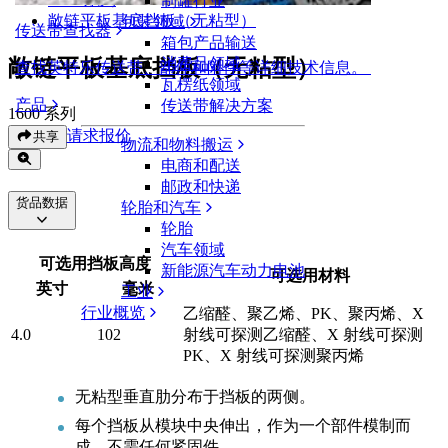
制罐行业
敞链平板基底挡板（无粘型）
包装领域
传送带查找器
箱包产品输送
敞链平板基底挡板（无粘型）
消费品领域
查找英特乐传送带、部件和附件等详细技术信息。
瓦楞纸领域
产品
传送带解决方案
1600 系列
请求报价
共享
物流和物料搬运
电商和配送
邮政和快递
货品数据
轮胎和汽车
轮胎
汽车领域
可选用挡板高度
新能源汽车动力电池
可选用材料
英寸
毫米
工业
行业概览
乙缩醛、聚乙烯、PK、聚丙烯、X
4.0
102
射线可探测乙缩醛、X 射线可探测
PK、X 射线可探测聚丙烯
无粘型垂直肋分布于挡板的两侧。
每个挡板从模块中央伸出，作为一个部件模制而
成。不需任何紧固件。