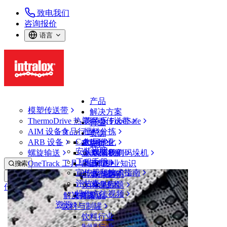
致电我们
咨询报价
语言
产品
模塑传送带
解决方案
ThermoDrive 热塑驱动传送带
英特乐 FoodSafe
行业
AIM 设备
食品行业
批料分拣
资源
CalcLab
ARB 设备
禽肉行业
布局优化
支持
安装说明
螺旋输送
鱼类和海鲜
从包装机到码垛机
联系我们
工程手册
OneTrack 工具与组件
果蔬行业
保证
专业知识
搜索
宣传册和技术指南
烘焙行业
政策声明
服务
打开菜单
评估表
休闲食品
常见问题
技术
传送带查找器
操作方法视频
解决方案
支持
乳制品
资源
传送带查找器
饮料与制罐
模塑传送带
饮料行业
100 系列