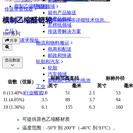
制罐行业
模制乙缩醛链轮
包装领域
传送带查找器
箱包产品输送
模制乙缩醛链轮
消费品领域
查找英特乐传送带、部件和附件等详细技术信息。
瓦楞纸领域
产品
传送带解决方案
100 系列
请求报价
共享
物流和物料搬运
电商和配送
邮政和快递
货品数据
轮胎和汽车
轮胎
汽车领域
标称节圆直径
标称外径
新能源汽车动力电池
齿数（弦振）
英寸
毫米
英寸
毫
工业
行业概览
6 (13.40%)
2.0
51
2.1
53
11 (4.05%)
3.5
89
3.7
94
19 (1.36%)
6.1
155
6.3
160
可提供原色乙缩醛材质
温度范围：-50°F 到 200°F（-46°C 到 93°C）。