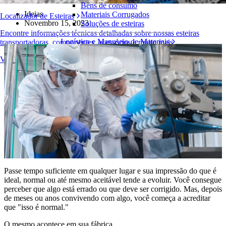
Bens de consumo
Ideias
Materiais Corrugados
Localizador de Esteiras
Novembro 15, 2023
Soluções de esteiras
Encontre informações técnicas detalhadas sobre nossas esteiras
Logística e Manuseio de Materiais
transportadoras, componentes, acessórios e muito mais
E-commerce e distribuição
Visão geral dos produtos
Correio e encomendas
Pneus e Automotivos
Pneus
Automotivo
Baterias de VE
Industrial
Visão geral das indústrias
Passe tempo suficiente em qualquer lugar e sua impressão do que é
ideal, normal ou até mesmo aceitável tende a evoluir. Você consegue
perceber que algo está errado ou que deve ser corrigido. Mas, depois
de meses ou anos convivendo com algo, você começa a acreditar
que "isso é normal."
O mesmo acontece em sua fábrica.