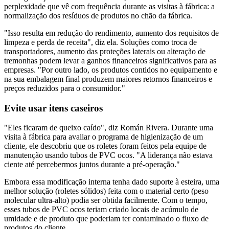
perplexidade que vê com frequência durante as visitas à fábrica: a
normalização dos resíduos de produtos no chão da fábrica.
"Isso resulta em redução do rendimento, aumento dos requisitos de
limpeza e perda de receita", diz ela. Soluções como troca de
transportadores, aumento das proteções laterais ou alteração de
tremonhas podem levar a ganhos financeiros significativos para as
empresas. "Por outro lado, os produtos contidos no equipamento e
na sua embalagem final produzem maiores retornos financeiros e
preços reduzidos para o consumidor."
Evite usar itens caseiros
"Eles ficaram de queixo caído", diz Román Rivera. Durante uma
visita à fábrica para avaliar o programa de higienização de um
cliente, ele descobriu que os roletes foram feitos pela equipe de
manutenção usando tubos de PVC ocos. "A liderança não estava
ciente até percebermos juntos durante a pré-operação."
Embora essa modificação interna tenha dado suporte à esteira, uma
melhor solução (roletes sólidos) feita com o material certo (peso
molecular ultra-alto) podia ser obtida facilmente. Com o tempo,
esses tubos de PVC ocos teriam criado locais de acúmulo de
umidade e de produto que poderiam ter contaminado o fluxo de
produtos do cliente.