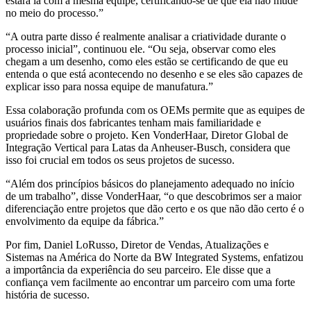
estará lá com a mesma equipe, certificando-se de que ela não mude
no meio do processo.”
“A outra parte disso é realmente analisar a criatividade durante o
processo inicial”, continuou ele. “Ou seja, observar como eles
chegam a um desenho, como eles estão se certificando de que eu
entenda o que está acontecendo no desenho e se eles são capazes de
explicar isso para nossa equipe de manufatura.”
Essa colaboração profunda com os OEMs permite que as equipes de
usuários finais dos fabricantes tenham mais familiaridade e
propriedade sobre o projeto. Ken VonderHaar, Diretor Global de
Integração Vertical para Latas da Anheuser-Busch, considera que
isso foi crucial em todos os seus projetos de sucesso.
“Além dos princípios básicos do planejamento adequado no início
de um trabalho”, disse VonderHaar, “o que descobrimos ser a maior
diferenciação entre projetos que dão certo e os que não dão certo é o
envolvimento da equipe da fábrica.”
Por fim, Daniel LoRusso, Diretor de Vendas, Atualizações e
Sistemas na América do Norte da BW Integrated Systems, enfatizou
a importância da experiência do seu parceiro. Ele disse que a
confiança vem facilmente ao encontrar um parceiro com uma forte
história de sucesso.