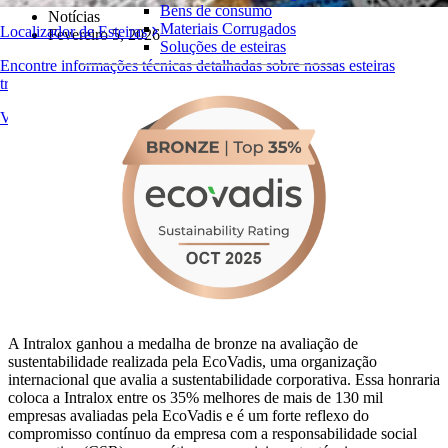
Bens de consumo
Notícias
Materiais Corrugados
Localizador de Esteiras
Fevereiro 5, 2026
Soluções de esteiras
Encontre informações técnicas detalhadas sobre nossas esteiras
Logística e Manuseio de Materiais
transportadoras, componentes, acessórios e muito mais
E-commerce e distribuição
Visão geral dos produtos
Correio e encomendas
Pneus e Automotivos
Pneus
Automotivo
Baterias de VE
Industrial
Visão geral das indústrias
A Intralox ganhou a medalha de bronze na avaliação de
sustentabilidade realizada pela EcoVadis, uma organização
internacional que avalia a sustentabilidade corporativa. Essa honraria
coloca a Intralox entre os 35% melhores de mais de 130 mil
empresas avaliadas pela EcoVadis e é um forte reflexo do
compromisso contínuo da empresa com a responsabilidade social