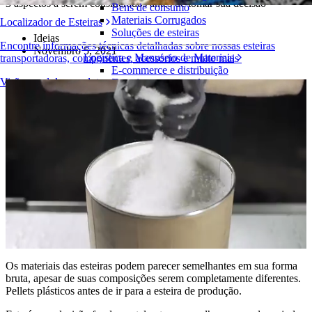
3 aspectos a serem considerados antes de tomar sua decisão
Bens de consumo
Materiais Corrugados
Localizador de Esteiras
Soluções de esteiras
Ideias
Encontre informações técnicas detalhadas sobre nossas esteiras
Novembro 5, 2021
Logística e Manuseio de Materiais
transportadoras, componentes, acessórios e muito mais
E-commerce e distribuição
Visão geral dos produtos
Correio e encomendas
Pneus e Automotivos
Pneus
Automotivo
Baterias de VE
Industrial
Visão geral das indústrias
Os materiais das esteiras podem parecer semelhantes em sua forma
bruta, apesar de suas composições serem completamente diferentes.
Pellets plásticos antes de ir para a esteira de produção.