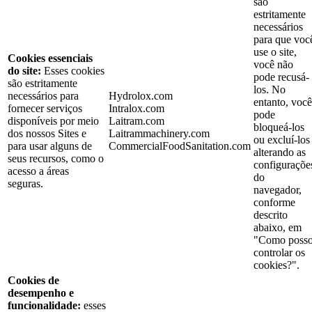
são
estritamente
necessários
para que voc
use o site,
Cookies essenciais
você não
do site:
Esses cookies
pode recusá-
são estritamente
los. No
necessários para
Hydrolox.com
entanto, você
fornecer serviços
Intralox.com
pode
disponíveis por meio
Laitram.com
bloqueá-los
dos nossos Sites e
Laitrammachinery.com
ou excluí-los
para usar alguns de
CommercialFoodSanitation.com
alterando as
seus recursos, como o
configuraçõe
acesso a áreas
do
seguras.
navegador,
conforme
descrito
abaixo, em
"Como poss
controlar os
cookies?".
Cookies de
desempenho e
funcionalidade:
esses