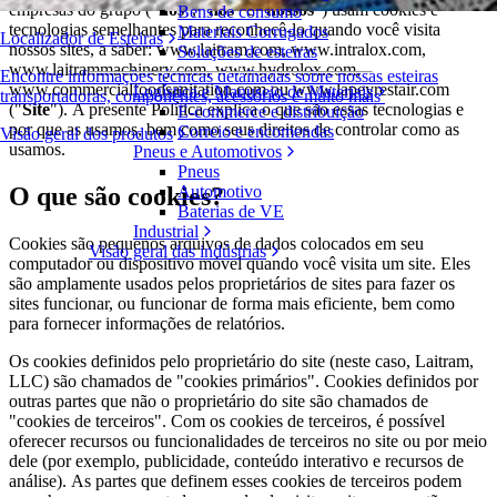
empresas do grupo ("
nós
", "
nos
” e "
nossos
") usam cookies e
Bens de consumo
tecnologias semelhantes para reconhecê-lo quando você visita
Materiais Corrugados
Localizador de Esteiras
nossos sites, a saber: www.laitram.com, www.intralox.com,
Soluções de esteiras
www.laitrammachinery.com, www.hydrolox.com,
Encontre informações técnicas detalhadas sobre nossas esteiras
www.commercialfoodsanitation.com ou www.lapeyrestair.com
Logística e Manuseio de Materiais
transportadoras, componentes, acessórios e muito mais
("
Site
"). A presente Política explica o que são essas tecnologias e
E-commerce e distribuição
por que as usamos, bem como seus direitos de controlar como as
Correio e encomendas
Visão geral dos produtos
usamos.
Pneus e Automotivos
Pneus
O que são cookies?
Automotivo
Baterias de VE
Industrial
Cookies são pequenos arquivos de dados colocados em seu
Visão geral das indústrias
computador ou dispositivo móvel quando você visita um site. Eles
são amplamente usados pelos proprietários de sites para fazer os
sites funcionar, ou funcionar de forma mais eficiente, bem como
para fornecer informações de relatórios.
Os cookies definidos pelo proprietário do site (neste caso, Laitram,
LLC) são chamados de "cookies primários". Cookies definidos por
outras partes que não o proprietário do site são chamados de
"cookies de terceiros". Com os cookies de terceiros, é possível
oferecer recursos ou funcionalidades de terceiros no site ou por meio
dele (por exemplo, publicidade, conteúdo interativo e recursos de
análise). As partes que definem esses cookies de terceiros podem