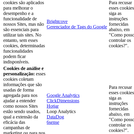
cookies são aplicados
Para recusar
para melhorar o
esses cookies
desempenho e a
siga as
funcionalidade de
instruções
Brightcove
nossos Sites, mas não
fornecidas
Gerenciador de Tags do Google
são essenciais para
abaixo, em
utilizar tais sites. No
"Como poss
entanto, sem esses
controlar os
cookies, determinadas
cookies?".
funcionalidades
podem ficar
indisponíveis.
Cookies de análise e
personalização:
esses
cookies coletam
informações que são
Para recusar
usadas de forma
esses cookies
agregada para nos
Google Analytics
siga as
ajudar a entender
ClickDimensions
instruções
como nossos Sites
Hotjar
fornecidas
estão sendo usados,
Loop Analytics
abaixo, em
qual a extensão da
DataDog
"Como poss
eficácia das
6sense
controlar os
campanhas de
cookies?".
marketing ou para nos