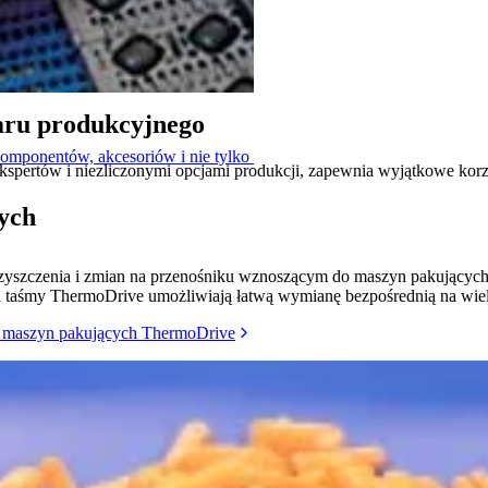
zaru produkcyjnego
komponentów, akcesoriów i nie tylko
spertów i niezliczonymi opcjami produkcji, zapewnia wyjątkowe kor
ych
 czyszczenia i zmian na przenośniku wznoszącym do maszyn pakującyc
nia taśmy ThermoDrive umożliwiają łatwą wymianę bezpośrednią na wiel
o maszyn pakujących ThermoDrive