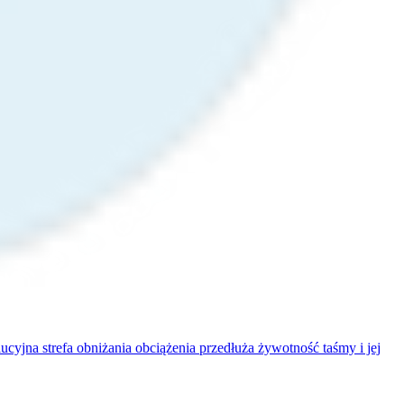
cyjna strefa obniżania obciążenia przedłuża żywotność taśmy i jej