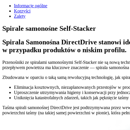
Informacje ogólne
Korzyści
Zalety
Spirale samonośne Self-Stacker
Spirala Samonośna DirectDrive stanowi id
w przypadku produktów o niskim profilu.
Przenośniki ze spiralami samonośnymi Self-Stacker nie są nową tec
przepływem powietrza ma kluczowe znaczenie — spirala samonośna 
Zbudowana w oparciu o taką samą rewolucyjną technologię, jak spiral
Eliminacja kosztownych, niezaplanowanych przestojów w prod
Uproszczenie utrzymywania higieny i konserwacji przy jedno
Uniknięcia katastrofalnych zdarzeń, takich jak pęknięcie taśmy i
Taśma spirali samonośnej DirectDrive jest podtrzymywana przez wewn
powierzchni taśmy (na takiej samej powierzchni w pionie), która pełni