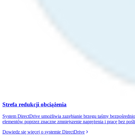
Strefa redukcji obciążenia
System DirectDrive umożliwia zazębianie brzegu taśmy bezpośrednio z
elementów poprzez znaczne zmniejszenie naprężenia i pracę bez pośl
Dowiedz się więcej o systemie DirectDrive