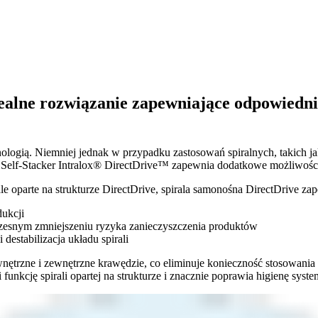
ealne rozwiązanie zapewniające odpowiedni 
hnologią. Niemniej jednak w przypadku zastosowań spiralnych, takich
Self-Stacker Intralox® DirectDrive™ zapewnia dodatkowe możliwośc
e oparte na strukturze DirectDrive, spirala samonośna DirectDrive za
ukcji
czesnym zmniejszeniu ryzyka zanieczyszczenia produktów
 destabilizacja układu spirali
ętrzne i zewnętrzne krawędzie, co eliminuje konieczność stosowania 
 funkcję spirali opartej na strukturze i znacznie poprawia higienę syste