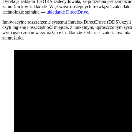
Dyrekcja zakładu THOKS zadecydowała, że potrzebna jest zamrażarka 
zamrażarek w zakładzie. Większość dostępnych rozwiązań zakładało
technologię spiralną —
układarkę DirectDrive
.
Innowacyjne rozszerzenie systemu Intralox DirectDrive (DDS), czyli
czyli higienę i oszczędność miejsca, z unikalnym, uproszczonym s
wymagało zmian w zamrażarce i zakładzie. Od czasu zainstalowania
zamrażarki.