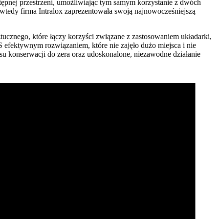
tępnej przestrzeni, umożliwiając tym samym korzystanie z dwóch
wtedy firma Intralox zaprezentowała swoją najnowocześniejszą
tucznego, które łączy korzyści związane z zastosowaniem układarki,
efektywnym rozwiązaniem, które nie zajęło dużo miejsca i nie
u konserwacji do zera oraz udoskonalone, niezawodne działanie