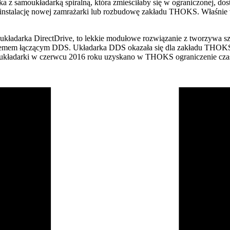
z samoukładarką spiralną, która zmieściłaby się w ograniczonej, dos
 instalację nowej zamrażarki lub rozbudowę zakładu THOKS. Właśnie 
 układarka DirectDrive, to lekkie modułowe rozwiązanie z tworzywa sz
ystemem łączącym DDS. Układarka DDS okazała się dla zakładu THOKS 
 układarki w czerwcu 2016 roku uzyskano w THOKS ograniczenie czas