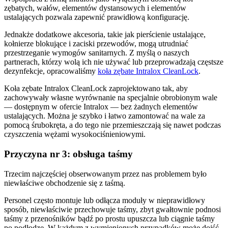
zębatych, wałów, elementów dystansowych i elementów
ustalających pozwala zapewnić prawidłową konfigurację.
Jednakże dodatkowe akcesoria, takie jak pierścienie ustalające,
kołnierze blokujące i zaciski przewodów, mogą utrudniać
przestrzeganie wymogów sanitarnych. Z myślą o naszych
partnerach, którzy wolą ich nie używać lub przeprowadzają częstsze
dezynfekcje, opracowaliśmy
koła zębate Intralox CleanLock
.
Koła zębate Intralox CleanLock zaprojektowano tak, aby
zachowywały własne wyrównanie na specjalnie obrobionym wale
— dostępnym w ofercie Intralox — bez żadnych elementów
ustalających. Można je szybko i łatwo zamontować na wale za
pomocą śrubokręta, a do tego nie przemieszczają się nawet podczas
czyszczenia wężami wysokociśnieniowymi.
Przyczyna nr 3: obsługa taśmy
Trzecim najczęściej obserwowanym przez nas problemem było
niewłaściwe obchodzenie się z taśmą.
Personel często montuje lub odłącza moduły w nieprawidłowy
sposób, niewłaściwie przechowuje taśmy, zbyt gwałtownie podnosi
taśmy z przenośników bądź po prostu upuszcza lub ciągnie taśmy
po podłodze. W każdym z wymienionych przypadków może dojść