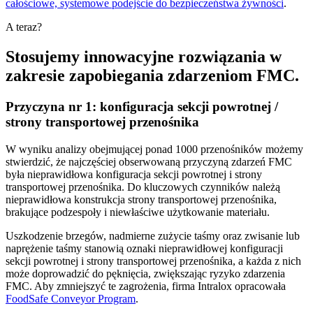
całościowe, systemowe podejście do bezpieczeństwa żywności
.
A teraz?
Stosujemy innowacyjne rozwiązania w
zakresie zapobiegania zdarzeniom FMC.
Przyczyna nr 1: konfiguracja sekcji powrotnej /
strony transportowej przenośnika
W wyniku analizy obejmującej ponad 1000 przenośników możemy
stwierdzić, że najczęściej obserwowaną przyczyną zdarzeń FMC
była nieprawidłowa konfiguracja sekcji powrotnej i strony
transportowej przenośnika. Do kluczowych czynników należą
nieprawidłowa konstrukcja strony transportowej przenośnika,
brakujące podzespoły i niewłaściwe użytkowanie materiału.
Uszkodzenie brzegów, nadmierne zużycie taśmy oraz zwisanie lub
naprężenie taśmy stanowią oznaki nieprawidłowej konfiguracji
sekcji powrotnej i strony transportowej przenośnika, a każda z nich
może doprowadzić do pęknięcia, zwiększając ryzyko zdarzenia
FMC. Aby zmniejszyć te zagrożenia, firma Intralox opracowała
FoodSafe Conveyor Program
.