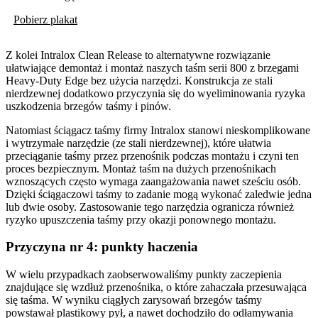
Pobierz plakat
Z kolei Intralox Clean Release to alternatywne rozwiązanie
ułatwiające demontaż i montaż naszych taśm serii 800 z brzegami
Heavy-Duty Edge bez użycia narzędzi. Konstrukcja ze stali
nierdzewnej dodatkowo przyczynia się do wyeliminowania ryzyka
uszkodzenia brzegów taśmy i pinów.
Natomiast ściągacz taśmy firmy Intralox stanowi nieskomplikowane
i wytrzymałe narzędzie (ze stali nierdzewnej), które ułatwia
przeciąganie taśmy przez przenośnik podczas montażu i czyni ten
proces bezpiecznym. Montaż taśm na dużych przenośnikach
wznoszących często wymaga zaangażowania nawet sześciu osób.
Dzięki ściągaczowi taśmy to zadanie mogą wykonać zaledwie jedna
lub dwie osoby. Zastosowanie tego narzędzia ogranicza również
ryzyko upuszczenia taśmy przy okazji ponownego montażu.
Przyczyna nr 4: punkty haczenia
W wielu przypadkach zaobserwowaliśmy punkty zaczepienia
znajdujące się wzdłuż przenośnika, o które zahaczała przesuwająca
się taśma. W wyniku ciągłych zarysowań brzegów taśmy
powstawał plastikowy pył, a nawet dochodziło do odłamywania