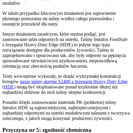
modułów.
W takim przypadku kluczowym działaniem jest zapewnienie
płynnego poruszania się taśmy wzdłuż całego przenośnika i
usunięcie przeszkód dla ramy.
Innym działaniem zaradczym, które można podjąć, jest
zastosowanie taśm odpornych na usterki. Taśmy Intralox FoodSafe
z brzegami Heavy-Duty Edge (HDE) to jedyne tego typu
rozwiązanie dostępne dla producentów żywności. Taśmy te
zaprojektowano i opracowano tak, aby były odporne na pęknięcia
spowodowane niewłaściwym użytkowaniem, nieprawidłową
orientacją oraz obecnością punktów haczenia.
Testy wewnętrzne wykazały, że dzięki wytrzymałej konstrukcji
brzegów
nasze taśmy skrętne S2400 z brzegami Heavy-Duty Edge
(HDE)
mogą być eksploatowane ponad trzykrotnie dłużej niż
najbardziej zbliżone do nich taśmy skrętne konkurencji.
Ponadto dzięki zastosowaniu materiału PK (poliketon) taśmy
Intralox HDE są najmocniejszymi, najbezpieczniejszymi i
najbardziej odpornymi na usterki modułowymi taśmami z tworzywa
sztucznego, z jakich mogą korzystać producenci żywności.
Przyczyna nr 5: zgodność chemiczna