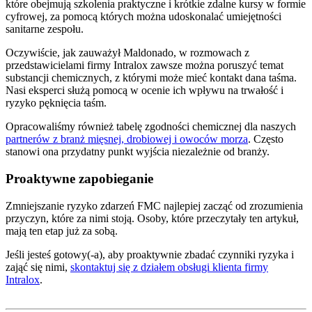
które obejmują szkolenia praktyczne i krótkie zdalne kursy w formie
cyfrowej, za pomocą których można udoskonalać umiejętności
sanitarne zespołu.
Oczywiście, jak zauważył Maldonado, w rozmowach z
przedstawicielami firmy Intralox zawsze można poruszyć temat
substancji chemicznych, z którymi może mieć kontakt dana taśma.
Nasi eksperci służą pomocą w ocenie ich wpływu na trwałość i
ryzyko pęknięcia taśm.
Opracowaliśmy również tabelę zgodności chemicznej dla naszych
partnerów z branż mięsnej, drobiowej i owoców morza
. Często
stanowi ona przydatny punkt wyjścia niezależnie od branży.
Proaktywne zapobieganie
Zmniejszanie ryzyko zdarzeń FMC najlepiej zacząć od zrozumienia
przyczyn, które za nimi stoją. Osoby, które przeczytały ten artykuł,
mają ten etap już za sobą.
Jeśli jesteś gotowy(-a), aby proaktywnie zbadać czynniki ryzyka i
zająć się nimi,
skontaktuj się z działem obsługi klienta firmy
Intralox
.