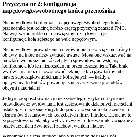
Przyczyna nr 2: konfiguracja
napędowego/swobodnego końca przenośnika
Nieprawidłowa konfiguracja napędowego/swobodnego końca
przenośnika jest kolejną bardzo częstą przyczyną zdarzeń FMC.
Największym problemem powiązanym z tą kwestią jest
konfiguracja koła zębatego na wale napędowym.
Nieprawidłowe prowadzenie i nierównomierne obciążenie taśmy to
objawy, na które należy zwracać uwagę. Mogą one wskazywać na
niewłaściwe położenie kół zębatych spowodowane wstępną
konfiguracją lub ich niepożądanym przemieszczaniem. Taki brak
wyrównania może spowodować pęknięcie brzegów taśmy lub
nawet zapoczątkować ścinanie kół zębatych — każdy z
opisywanych skutków powoduje zanieczyszczenie produktów
obcymi materiałami.
Jednym ze sposobów na zmniejszenie tego ryzyka i utrzymanie
prawidłowego wyrównania jest zastosowanie dzielonych pierścieni
ustalających przeznaczonych do pracy z wysokimi obciążeniami i
elementów dystansowych kół zębatych firmy Intralox. Elementy te
zaprojektowano tak, aby wytrzymywały trudne warunki związane z
przetwarzaniem żywności i zachowywaniem higieny.
Współpraca z firmą Intralox jako wyłącznym dostawcą kół