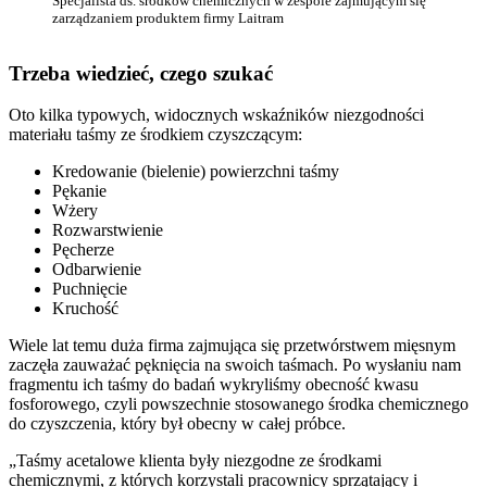
Specjalista ds. środków chemicznych w zespole zajmującym się
zarządzaniem produktem firmy Laitram
Trzeba wiedzieć, czego szukać
Oto kilka typowych, widocznych wskaźników niezgodności
materiału taśmy ze środkiem czyszczącym:
Kredowanie (bielenie) powierzchni taśmy
Pękanie
Wżery
Rozwarstwienie
Pęcherze
Odbarwienie
Puchnięcie
Kruchość
Wiele lat temu duża firma zajmująca się przetwórstwem mięsnym
zaczęła zauważać pęknięcia na swoich taśmach. Po wysłaniu nam
fragmentu ich taśmy do badań wykryliśmy obecność kwasu
fosforowego, czyli powszechnie stosowanego środka chemicznego
do czyszczenia, który był obecny w całej próbce.
„Taśmy acetalowe klienta były niezgodne ze środkami
chemicznymi, z których korzystali pracownicy sprzątający i