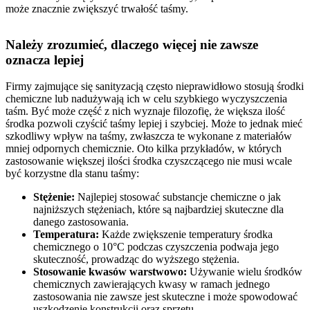
może znacznie zwiększyć trwałość taśmy.
Należy zrozumieć, dlaczego więcej nie zawsze
oznacza lepiej
Firmy zajmujące się sanityzacją często nieprawidłowo stosują środki
chemiczne lub nadużywają ich w celu szybkiego wyczyszczenia
taśm. Być może część z nich wyznaje filozofię, że większa ilość
środka pozwoli czyścić taśmy lepiej i szybciej. Może to jednak mieć
szkodliwy wpływ na taśmy, zwłaszcza te wykonane z materiałów
mniej odpornych chemicznie. Oto kilka przykładów, w których
zastosowanie większej ilości środka czyszczącego nie musi wcale
być korzystne dla stanu taśmy:
Stężenie:
Najlepiej stosować substancje chemiczne o jak
najniższych stężeniach, które są najbardziej skuteczne dla
danego zastosowania.
Temperatura:
Każde zwiększenie temperatury środka
chemicznego o 10°C podczas czyszczenia podwaja jego
skuteczność, prowadząc do wyższego stężenia.
Stosowanie kwasów warstwowo:
Używanie wielu środków
chemicznych zawierających kwasy w ramach jednego
zastosowania nie zawsze jest skuteczne i może spowodować
uszkodzenie konstrukcji oraz sprzętu.