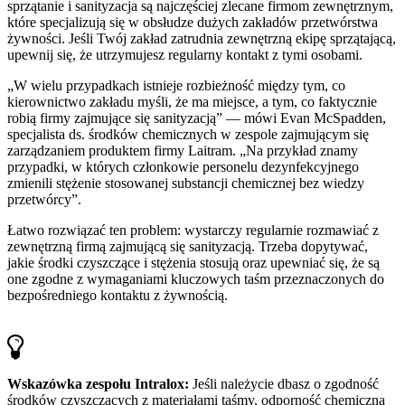
sprzątanie i sanityzacja są najczęściej zlecane firmom zewnętrznym,
które specjalizują się w obsłudze dużych zakładów przetwórstwa
żywności. Jeśli Twój zakład zatrudnia zewnętrzną ekipę sprzątającą,
upewnij się, że utrzymujesz regularny kontakt z tymi osobami.
„W wielu przypadkach istnieje rozbieżność między tym, co
kierownictwo zakładu myśli, że ma miejsce, a tym, co faktycznie
robią firmy zajmujące się sanityzacją” — mówi Evan McSpadden,
specjalista ds. środków chemicznych w zespole zajmującym się
zarządzaniem produktem firmy Laitram. „Na przykład znamy
przypadki, w których członkowie personelu dezynfekcyjnego
zmienili stężenie stosowanej substancji chemicznej bez wiedzy
przetwórcy”.
Łatwo rozwiązać ten problem: wystarczy regularnie rozmawiać z
zewnętrzną firmą zajmującą się sanityzacją. Trzeba dopytywać,
jakie środki czyszczące i stężenia stosują oraz upewniać się, że są
one zgodne z wymaganiami kluczowych taśm przeznaczonych do
bezpośredniego kontaktu z żywnością.
Wskazówka zespołu Intralox:
Jeśli należycie dbasz o zgodność
środków czyszczących z materiałami taśmy, odporność chemiczna