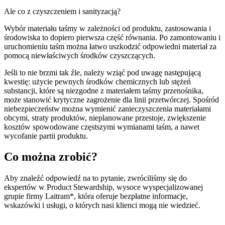
Ale co z czyszczeniem i sanityzacją?
Wybór materiału taśmy w zależności od produktu, zastosowania i
środowiska to dopiero pierwsza część równania. Po zamontowaniu i
uruchomieniu taśm można łatwo uszkodzić odpowiedni materiał za
pomocą niewłaściwych środków czyszczących.
Jeśli to nie brzmi tak źle, należy wziąć pod uwagę następującą
kwestię: użycie pewnych środków chemicznych lub stężeń
substancji, które są niezgodne z materiałem taśmy przenośnika,
może stanowić krytyczne zagrożenie dla linii przetwórczej. Spośród
niebezpieczeństw można wymienić zanieczyszczenia materiałami
obcymi, straty produktów, nieplanowane przestoje, zwiększenie
kosztów spowodowane częstszymi wymianami taśm, a nawet
wycofanie partii produktu.
Co można zrobić?
Aby znaleźć odpowiedź na to pytanie, zwróciliśmy się do
ekspertów w Product Stewardship, wysoce wyspecjalizowanej
grupie firmy Laitram*, która oferuje bezpłatne informacje,
wskazówki i usługi, o których nasi klienci mogą nie wiedzieć.