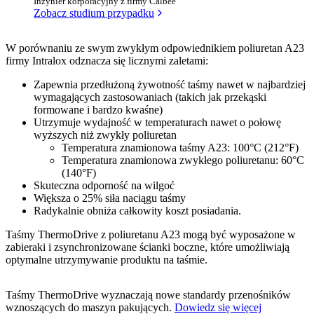
Inżynier korporacyjny z firmy Calbee
Zobacz studium przypadku
W porównaniu ze swym zwykłym odpowiednikiem poliuretan A23
firmy Intralox odznacza się licznymi zaletami:
Zapewnia przedłużoną żywotność taśmy nawet w najbardziej
wymagających zastosowaniach (takich jak przekąski
formowane i bardzo kwaśne)
Utrzymuje wydajność w temperaturach nawet o połowę
wyższych niż zwykły poliuretan
Temperatura znamionowa taśmy A23: 100°C (212°F)
Temperatura znamionowa zwykłego poliuretanu: 60°C
(140°F)
Skuteczna odporność na wilgoć
Większa o 25% siła naciągu taśmy
Radykalnie obniża całkowity koszt posiadania.
Taśmy ThermoDrive z poliuretanu A23 mogą być wyposażone w
zabieraki i zsynchronizowane ścianki boczne, które umożliwiają
optymalne utrzymywanie produktu na taśmie.
Taśmy ThermoDrive wyznaczają nowe standardy przenośników
wznoszących do maszyn pakujących.
Dowiedz się więcej