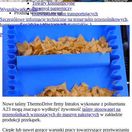
Towary konsumpcyjne
Przemysł papierniczy
Wyszukiwarka taśm
Produkt w centrum uwagi
Rozwiązania taśm transportujących
Szczegółowe informacje techniczne na temat taśm przenośnikowych,
Logistyka i przenoszenie materiałów
komponentów, akcesoriów i nie tylko
Handel elektroniczny i dystrybucja
Produkty — informacje ogólne
Przesyłki i paczki
Przemysł oponiarski i motoryzacyjny
Opony
Przemysł motoryzacyjny
Akumulatory do pojazdów elektrycznych
Przemysł
Przegląd branż
Nowe taśmy ThermoDrive firmy Intralox wykonane z poliuretanu
A23 mogą znacząco wydłużyć żywotność
taśmy stosowanej na
przenośnikach wznoszących do maszyn pakujących
w zakładzie
produkcji przekąsek.
Ciepłe lub nawet gorące warunki pracy towarzyszące przetwarzaniu