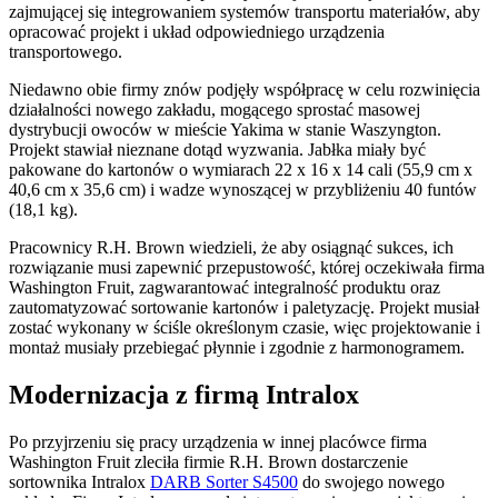
zajmującej się integrowaniem systemów transportu materiałów, aby
opracować projekt i układ odpowiedniego urządzenia
transportowego.
Niedawno obie firmy znów podjęły współpracę w celu rozwinięcia
działalności nowego zakładu, mogącego sprostać masowej
dystrybucji owoców w mieście Yakima w stanie Waszyngton.
Projekt stawiał nieznane dotąd wyzwania. Jabłka miały być
pakowane do kartonów o wymiarach 22 x 16 x 14 cali (55,9 cm x
40,6 cm x 35,6 cm) i wadze wynoszącej w przybliżeniu 40 funtów
(18,1 kg).
Pracownicy R.H. Brown wiedzieli, że aby osiągnąć sukces, ich
rozwiązanie musi zapewnić przepustowość, której oczekiwała firma
Washington Fruit, zagwarantować integralność produktu oraz
zautomatyzować sortowanie kartonów i paletyzację. Projekt musiał
zostać wykonany w ściśle określonym czasie, więc projektowanie i
montaż musiały przebiegać płynnie i zgodnie z harmonogramem.
Modernizacja z firmą Intralox
Po przyjrzeniu się pracy urządzenia w innej placówce firma
Washington Fruit zleciła firmie R.H. Brown dostarczenie
sortownika Intralox
DARB Sorter S4500
do swojego nowego