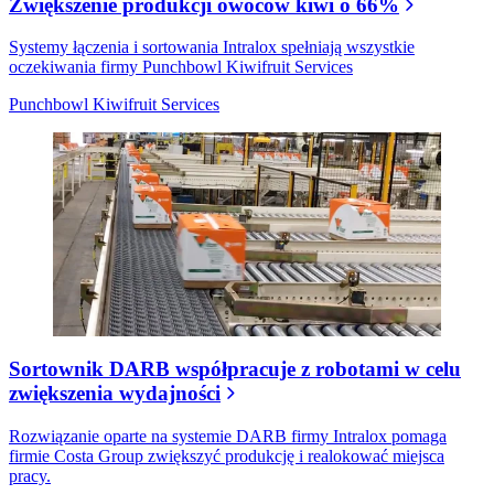
Zwiększenie produkcji owoców kiwi o 66%
Systemy łączenia i sortowania Intralox spełniają wszystkie
oczekiwania firmy Punchbowl Kiwifruit Services
Punchbowl Kiwifruit Services
Sortownik DARB współpracuje z robotami w celu
zwiększenia wydajności
Rozwiązanie oparte na systemie DARB firmy Intralox pomaga
firmie Costa Group zwiększyć produkcję i realokować miejsca
pracy.