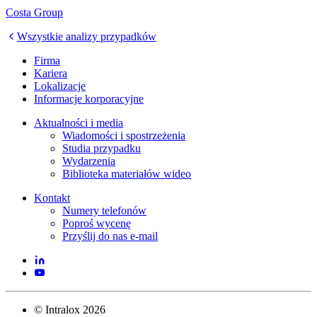
Costa Group
Wszystkie analizy przypadków
Firma
Kariera
Lokalizacje
Informacje korporacyjne
Aktualności i media
Wiadomości i spostrzeżenia
Studia przypadku
Wydarzenia
Biblioteka materiałów wideo
Kontakt
Numery telefonów
Poproś wycenę
Przyślij do nas e-mail
©
Intralox
2026