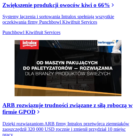
Zwiększenie produkcji owoców kiwi o 66%
Systemy łączenia i sortowania Intralox spełniają wszystkie
oczekiwania firmy Punchbowl Kiwifruit Services
Punchbowl Kiwifruit Services
ARB rozwiązuje trudności związane z siłą roboczą w
firmie GPOD
Dzięki rozwiązaniom ARB firmy Intralox przetwórca ziemniaków
zaoszczędził 320 000 USD rocznie i zmienił przydział 10 miejsc
pracy