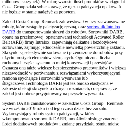
milionowi skrzynek). W miarę wzrostu ilości produktów w ciągu lat
Costa Group zdała sobie sprawę, że ręczna paletyzacja opakowań
nie będzie w stanie nadążyć za popytem.
Zakład Costa Group–Renmark zainwestował w trzy zaawansowane
roboty, które zastąpiły paletyzację ręczną, oraz
sortownik Intralox
DARB
do transportowania skrzyń do robotów. Sortowniki DARB,
oparte na przełomowej, opatentowanej technologii Activated Roller
Belt (ARB) firmy Intralox, zapewniają delikatne i bezdotykowe
sortowanie, zajmując jednocześnie niewielką powierzchnię zakładu.
Skrzynki są selektywnie sortowane i przenoszone do robotów przy
użyciu prostych elementów sterujących. Ograniczona liczba
ruchomych części systemu to mniej konserwacji i przestojów.
Oznacza ona także większe bezpieczeństwo pracowników i większą
niezawodność w porównaniu z rozwiązaniami wykorzystującymi
ramiona spychające i sortowniki wysuwane lub
ślizgaczowe.Technologia DARB jest też bardzo elastyczna w
zakresie obsługi skrzynek o różnych rozmiarach, co sprawia, że
zakład jest dobrze przygotowany na przyszłe wyzwania.
System DARB zainstalowano w zakładzie Costa Group– Renmark
we wrześniu 2019 roku i od tego czasu działa bez zarzutu.
Wykorzystujący roboty system paletyzacji, w który
wkomponowano sortownik DARB, umożliwił obsługę znacznej
ilości dodatkowych produktów i zmianę przydziału ośmiu miejsc