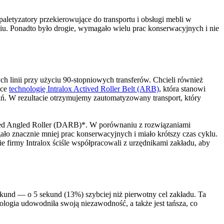
letyzatory przekierowujące do transportu i obsługi mebli w
iu. Ponadto było drogie, wymagało wielu prac konserwacyjnych i nie
h linii przy użyciu 90-stopniowych transferów. Chcieli również
ące
technologię Intralox Actived Roller Belt (ARB)
, która stanowi
. W rezultacie otrzymujemy zautomatyzowany transport, który
acked Angled Roller (DARB)*. W porównaniu z rozwiązaniami
ło znacznie mniej prac konserwacyjnych i miało krótszy czas cyklu.
 firmy Intralox ściśle współpracowali z urzędnikami zakładu, aby
kund — o 5 sekund (13%) szybciej niż pierwotny cel zakładu. Ta
ogia udowodniła swoją niezawodność, a także jest tańsza, co