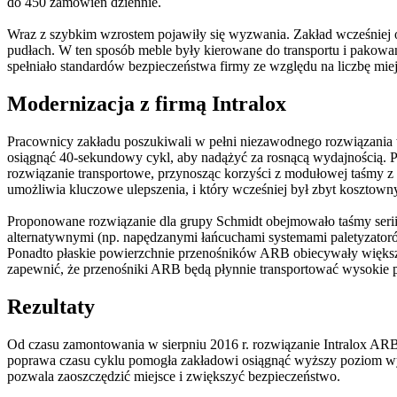
do 450 zamówień dziennie.
Wraz z szybkim wzrostem pojawiły się wyzwania. Zakład wcześniej op
pudłach. W ten sposób meble były kierowane do transportu i pakowa
spełniało standardów bezpieczeństwa firmy ze względu na liczbę miej
Modernizacja z firmą Intralox
Pracownicy zakładu poszukiwali w pełni niezawodnego rozwiązania w 
osiągnąć 40-sekundowy cykl, aby nadążyć za rosnącą wydajnością. P
rozwiązanie transportowe, przynosząc korzyści z modułowej taśmy 
umożliwia kluczowe ulepszenia, i który wcześniej był zbyt kosztow
Proponowane rozwiązanie dla grupy Schmidt obejmowało taśmy serii 
alternatywnymi (np. napędzanymi łańcuchami systemami paletyzatorów
Ponadto płaskie powierzchnie przenośników ARB obiecywały większe b
zapewnić, że przenośniki ARB będą płynnie transportować wysokie 
Rezultaty
Od czasu zamontowania w sierpniu 2016 r. rozwiązanie Intralox ARB 
poprawa czasu cyklu pomogła zakładowi osiągnąć wyższy poziom wyd
pozwala zaoszczędzić miejsce i zwiększyć bezpieczeństwo.