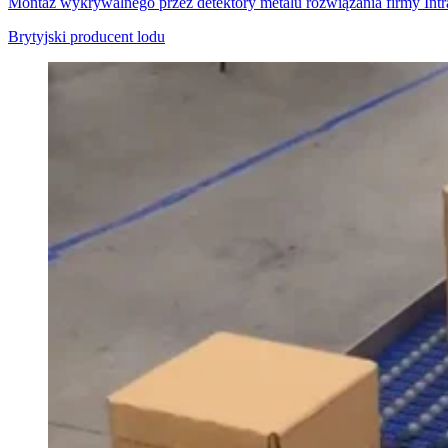
Montaż wykrywalnego przez detektory metalu rozwiązania firmy Intr
Brytyjski producent lodu