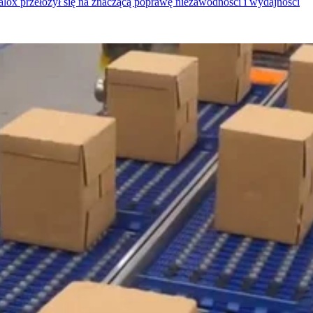
alox przełożył się na znaczącą poprawę niezawodności i wydajności