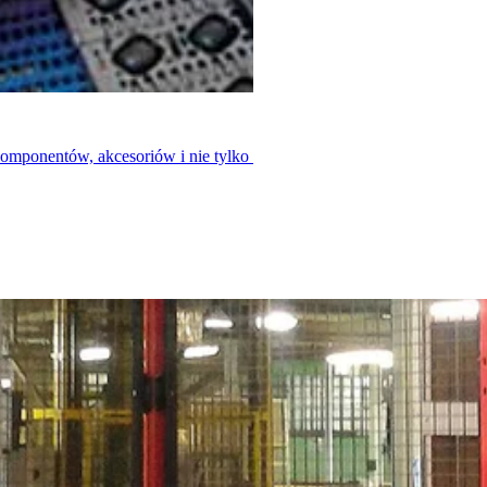
kowania mebli
komponentów, akcesoriów i nie tylko