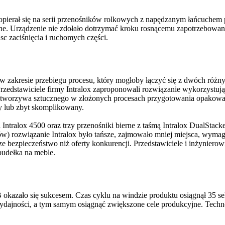
ierał się na serii przenośników rolkowych z napędzanym łańcuchem pa
ne. Urządzenie nie zdołało dotrzymać kroku rosnącemu zapotrzebowan
sc zaciśnięcia i ruchomych części.
zakresie przebiegu procesu, który mogłoby łączyć się z dwóch różnyc
rzedstawiciele firmy Intralox zaproponowali rozwiązanie wykorzystuj
z tworzywa sztucznego w złożonych procesach przygotowania opakowań
ny lub zbyt skomplikowany.
Intralox 4500 oraz trzy przenośniki bierne z taśmą Intralox DualSt
) rozwiązanie Intralox było tańsze, zajmowało mniej miejsca, wymaga
ezpieczeństwo niż oferty konkurencji. Przedstawiciele i inżynierowie
pudełka na meble.
okazało się sukcesem. Czas cyklu na windzie produktu osiągnął 35 se
ajności, a tym samym osiągnąć zwiększone cele produkcyjne. Technol