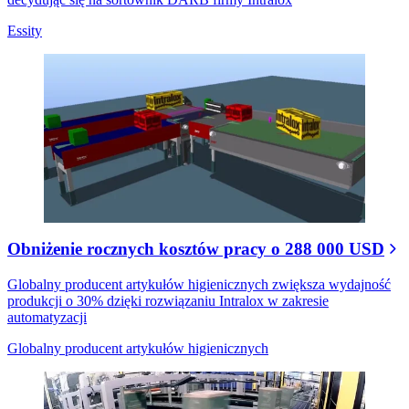
Essity
Obniżenie rocznych kosztów pracy o 288 000 USD
Globalny producent artykułów higienicznych zwiększa wydajność
produkcji o 30% dzięki rozwiązaniu Intralox w zakresie
automatyzacji
Globalny producent artykułów higienicznych