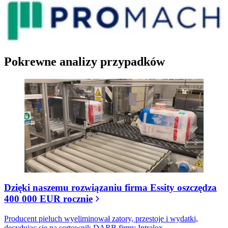
Pokrewne analizy przypadków
Dzięki naszemu rozwiązaniu firma Essity oszczędza
400 000 EUR rocznie
Producent pieluch wyeliminował zatory, przestoje i wydatki,
decydując się na sortownik DARB firmy Intralox