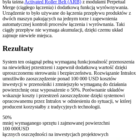
była taśma
Activated Roller Belt (ARB)
z modułami Perpetual
Merge (ciągłego łączenia) i dodatkową funkcją wyrównywania.
Urządzenie to było używane do łączenia przepływu produktów z
dwóch maszyn pakujących na jednym torze i zapewnienia
automatycznej kontroli procesów łączenia i wyrównania. Taki
ciągły przepływ nie wymaga akumulacji, dzięki czemu układ
zajmuje niewiele miejsca.
Rezultaty
System ten osiągnął pełną wymaganą funkcjonalność przenoszenia
na niewielkiej przestrzeni i zapewnił dodatkową wartość dzięki
uproszczonemu sterowaniu i bezpieczeństwu. Rozwiązanie Intralox
umożliwiło zaoszczędzenie ponad 100 000 USD kosztów
inwestycji w przenośniki i zmniejszyło wymaganą do działania
powierzchnię oraz wyposażenie o 50%. Porównanie układów
wskazuje koszty i przestrzeń zaoszczędzone dzięki systemowi
opracowanemu przez Intralox w odniesieniu do sytuacji, w której
producent korzystałby z tradycyjnych technologii.
50%
mniej wymaganego sprzętu i zajmowanej powierzchni
100 000
USD
łącznych oszczędności na inwestycjach projektowych