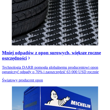
Mniej odpadów z opon surowych, większe roczne
oszczędności
Technologia DARB pomogła globalnemu producentowi opon
ograniczyć odpady o 70% i zaoszczędzić 63 000 USD rocznie
Światowy producent opon