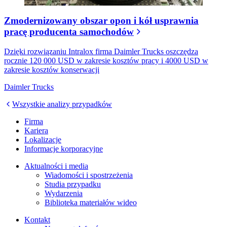
Zmodernizowany obszar opon i kół usprawnia
pracę producenta samochodów
Dzięki rozwiązaniu Intralox firma Daimler Trucks oszczędza
rocznie 120 000 USD w zakresie kosztów pracy i 4000 USD w
zakresie kosztów konserwacji
Daimler Trucks
Wszystkie analizy przypadków
Firma
Kariera
Lokalizacje
Informacje korporacyjne
Aktualności i media
Wiadomości i spostrzeżenia
Studia przypadku
Wydarzenia
Biblioteka materiałów wideo
Kontakt