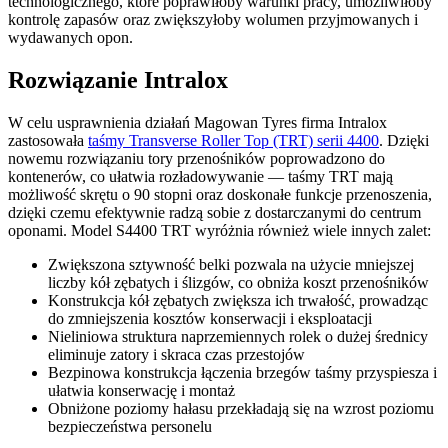
technologicznego, które poprawiłoby warunki pracy, umożliwiłoby
kontrolę zapasów oraz zwiększyłoby wolumen przyjmowanych i
wydawanych opon.
Rozwiązanie Intralox
W celu usprawnienia działań Magowan Tyres firma Intralox
zastosowała
taśmy Transverse Roller Top (TRT) serii 4400
. Dzięki
nowemu rozwiązaniu tory przenośników poprowadzono do
kontenerów, co ułatwia rozładowywanie — taśmy TRT mają
możliwość skrętu o 90 stopni oraz doskonałe funkcje przenoszenia,
dzięki czemu efektywnie radzą sobie z dostarczanymi do centrum
oponami. Model S4400 TRT wyróżnia również wiele innych zalet:
Zwiększona sztywność belki pozwala na użycie mniejszej
liczby kół zębatych i ślizgów, co obniża koszt przenośników
Konstrukcja kół zębatych zwiększa ich trwałość, prowadząc
do zmniejszenia kosztów konserwacji i eksploatacji
Nieliniowa struktura naprzemiennych rolek o dużej średnicy
eliminuje zatory i skraca czas przestojów
Bezpinowa konstrukcja łączenia brzegów taśmy przyspiesza i
ułatwia konserwację i montaż
Obniżone poziomy hałasu przekładają się na wzrost poziomu
bezpieczeństwa personelu