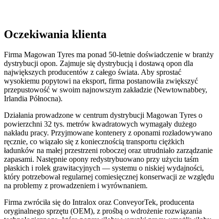
Oczekiwania klienta
Firma Magowan Tyres ma ponad 50-letnie doświadczenie w branży
dystrybucji opon. Zajmuje się dystrybucją i dostawą opon dla
największych producentów z całego świata. Aby sprostać
wysokiemu popytowi na eksport, firma postanowiła zwiększyć
przepustowość w swoim najnowszym zakładzie (Newtownabbey,
Irlandia Północna).
Działania prowadzone w centrum dystrybucji Magowan Tyres o
powierzchni 32 tys. metrów kwadratowych wymagały dużego
nakładu pracy. Przyjmowane kontenery z oponami rozładowywano
ręcznie, co wiązało się z koniecznością transportu ciężkich
ładunków na małej przestrzeni roboczej oraz utrudniało zarządzanie
zapasami. Następnie opony redystrybuowano przy użyciu taśm
płaskich i rolek grawitacyjnych — systemu o niskiej wydajności,
który potrzebował regularnej comiesięcznej konserwacji ze względu
na problemy z prowadzeniem i wyrównaniem.
Firma zwróciła się do Intralox oraz ConveyorTek, producenta
oryginalnego sprzętu (OEM), z prośbą o wdrożenie rozwiązania