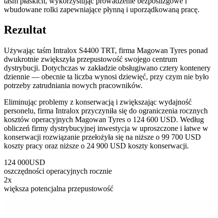
taśm płaskich, wykorzystując prowadzenie bezpoślizgowe i
wbudowane rolki zapewniające płynną i uporządkowaną pracę.
Rezultat
Używając taśm Intralox S4400 TRT, firma Magowan Tyres ponad
dwukrotnie zwiększyła przepustowość swojego centrum
dystrybucji. Dotychczas w zakładzie obsługiwano cztery kontenery
dziennie — obecnie ta liczba wynosi dziewięć, przy czym nie było
potrzeby zatrudniania nowych pracowników.
Eliminując problemy z konserwacją i zwiększając wydajność
personelu, firma Intralox przyczyniła się do ograniczenia rocznych
kosztów operacyjnych Magowan Tyres o 124 600 USD. Według
obliczeń firmy dystrybucyjnej inwestycja w uproszczone i łatwe w
konserwacji rozwiązanie przełożyła się na niższe o 99 700 USD
koszty pracy oraz niższe o 24 900 USD koszty konserwacji.
124 000
USD
oszczędności operacyjnych rocznie
2x
większa potencjalna przepustowość