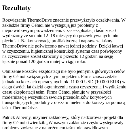
Rezultaty
Rozwiązanie ThermoDrive znacznie przewyższyło oczekiwania. W
zakładzie firmy Cémoi nie występują już problemy z
nieprawidłowym prowadzeniem. Czas eksploatacji taśm został
wydłużony ze średnio 12–18 miesięcy do przewidywanych min.
pięciu lat. Na konserwację profilaktyczną i naprawczą taśmy
ThermoDrive nie poświęcono nawet jednej godziny. Dzięki łatwej
w czyszczeniu, higienicznej konstrukcji systemu czas poświęcony
na czyszczenie został skrócony o przeszło 12 godzin na sesję —
łącznie ponad 120 godzin mniej w ciągu roku.
Obniżenie kosztów eksploatacji nie było jednym z głównych celów
firmy Cémoi związanych z tym projektem. Firma zaoszczędziła
jednak na kosztach operacyjnych ok. 11 000 USD (10 000 EUR) w
ciągu dwóch lat dzięki ograniczeniu czasu czyszczenia i wydłużeniu
czasu eksploatacji taśm. Firma Cémoi planuje w przyszłości
modernizację wszystkich swoich przenośników korytowych
transportujących produkty z obszaru mielenia do konszy za pomocą
taśm ThermoDrive.
Patrick Alberny, inżynier zakładowy, który nadzorował projekt dla
firmy Cémoi stwierdził: „W naszym zakładzie często występowały
problemy związane z naprężeniem taśm, nieprawidłowym