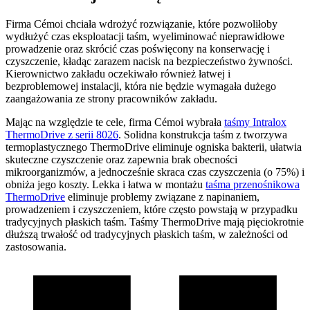
Firma Cémoi chciała wdrożyć rozwiązanie, które pozwoliłoby
wydłużyć czas eksploatacji taśm, wyeliminować nieprawidłowe
prowadzenie oraz skrócić czas poświęcony na konserwację i
czyszczenie, kładąc zarazem nacisk na bezpieczeństwo żywności.
Kierownictwo zakładu oczekiwało również łatwej i
bezproblemowej instalacji, która nie będzie wymagała dużego
zaangażowania ze strony pracowników zakładu.
Mając na względzie te cele, firma Cémoi wybrała
taśmy Intralox
ThermoDrive z serii 8026
. Solidna konstrukcja taśm z tworzywa
termoplastycznego ThermoDrive eliminuje ogniska bakterii, ułatwia
skuteczne czyszczenie oraz zapewnia brak obecności
mikroorganizmów, a jednocześnie skraca czas czyszczenia (o 75%) i
obniża jego koszty. Lekka i łatwa w montażu
taśma przenośnikowa
ThermoDrive
eliminuje problemy związane z napinaniem,
prowadzeniem i czyszczeniem, które często powstają w przypadku
tradycyjnych płaskich taśm. Taśmy ThermoDrive mają pięciokrotnie
dłuższą trwałość od tradycyjnych płaskich taśm, w zależności od
zastosowania.