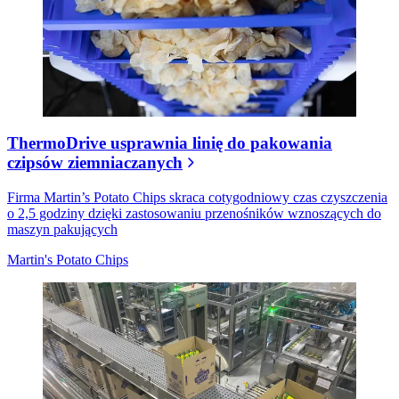
ThermoDrive usprawnia linię do pakowania
czipsów ziemniaczanych
Firma Martin’s Potato Chips skraca cotygodniowy czas czyszczenia
o 2,5 godziny dzięki zastosowaniu przenośników wznoszących do
maszyn pakujących
Martin's Potato Chips