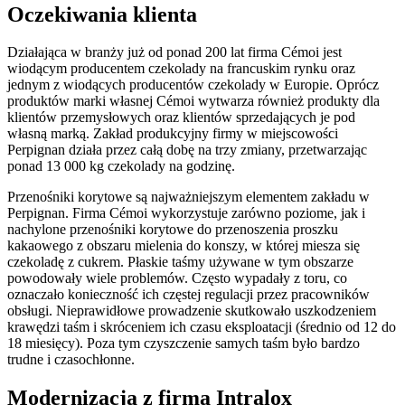
Oczekiwania klienta
Działająca w branży już od ponad 200 lat firma Cémoi jest
wiodącym producentem czekolady na francuskim rynku oraz
jednym z wiodących producentów czekolady w Europie. Oprócz
produktów marki własnej Cémoi wytwarza również produkty dla
klientów przemysłowych oraz klientów sprzedających je pod
własną marką. Zakład produkcyjny firmy w miejscowości
Perpignan działa przez całą dobę na trzy zmiany, przetwarzając
ponad 13 000 kg czekolady na godzinę.
Przenośniki korytowe są najważniejszym elementem zakładu w
Perpignan. Firma Cémoi wykorzystuje zarówno poziome, jak i
nachylone przenośniki korytowe do przenoszenia proszku
kakaowego z obszaru mielenia do konszy, w której miesza się
czekoladę z cukrem. Płaskie taśmy używane w tym obszarze
powodowały wiele problemów. Często wypadały z toru, co
oznaczało konieczność ich częstej regulacji przez pracowników
obsługi. Nieprawidłowe prowadzenie skutkowało uszkodzeniem
krawędzi taśm i skróceniem ich czasu eksploatacji (średnio od 12 do
18 miesięcy). Poza tym czyszczenie samych taśm było bardzo
trudne i czasochłonne.
Modernizacja z firmą Intralox