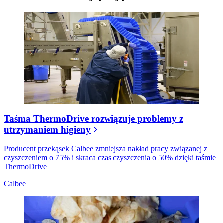
Taśma ThermoDrive rozwiązuje problemy z
utrzymaniem higieny
Producent przekąsek Calbee zmniejsza nakład pracy związanej z
czyszczeniem o 75% i skraca czas czyszczenia o 50% dzięki taśmie
ThermoDrive
Calbee