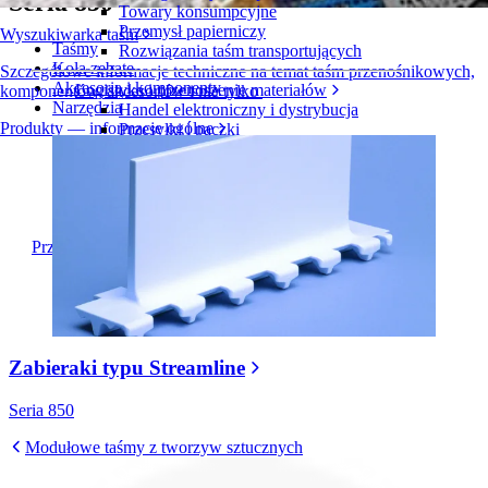
Seria 850
Towary konsumpcyjne
Przemysł papierniczy
Wyszukiwarka taśm
Taśmy
Rozwiązania taśm transportujących
Koła zębate
Szczegółowe informacje techniczne na temat taśm przenośnikowych,
Akcesoria i komponenty
Logistyka i przenoszenie materiałów
komponentów, akcesoriów i nie tylko
Narzędzia
Handel elektroniczny i dystrybucja
Produkty — informacje ogólne
Przesyłki i paczki
Przemysł oponiarski i motoryzacyjny
Opony
Przemysł motoryzacyjny
Akumulatory do pojazdów elektrycznych
Przemysł
Przegląd branż
Zabieraki typu Streamline
Seria 850
Modułowe taśmy z tworzyw sztucznych