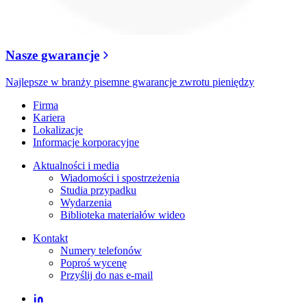
Nasze gwarancje
Najlepsze w branży pisemne gwarancje zwrotu pieniędzy
Firma
Kariera
Lokalizacje
Informacje korporacyjne
Aktualności i media
Wiadomości i spostrzeżenia
Studia przypadku
Wydarzenia
Biblioteka materiałów wideo
Kontakt
Numery telefonów
Poproś wycenę
Przyślij do nas e-mail