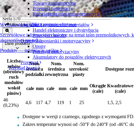
Towary konsumpcyjne
Formowane koła zębate z nylonu
Przemysł papierniczy
Rozwiązania taśm transportujących
Seria 570
Złóż zapytanie ofertowe
Wyszukiwarka taśm
Logistyka i przenoszenie materiałów
Udostępnij
Handel elektroniczny i dystrybucja
Szczegółowe informacje techniczne na temat taśm przenośnikowych,
Przesyłki i paczki
akcesoriów i nie tylko
Przemysł oponiarski i motoryzacyjny
Dane produktu
Opony
Produkty — informacje ogólne
Przemysł motoryzacyjny
Akumulatory do pojazdów elektrycznych
Liczba
Przemysł
Nom.
Nom.
Nom.
zębów
Przegląd branż
średnica
średnica
szerokość
Dostępne roz
(obrotowy
podziałki
zewnętrzna
piasty
ruch
modułów
Okrągłe
Kwadratowe
wokół
cale
mm
cale
mm
cale
mm
(cale)
(cale)
pinów)
46
4,6
117
4,7
119
1
25
1,5, 2,5
(0,23%)
Dostępne w wersji z czarnego, zgodnego z wymogami FD
Zakres temperatur wynosi od -50°F do 240°F (od -46°C do