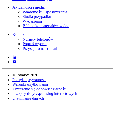
Aktualności i media
Wiadomości i spostrzeżenia
Studia przypadku
Wydarzenia
Biblioteka materiałów wideo
Kontakt
Numery telefonów
Poproś wycenę
Przyślij do nas e-mail
©
Intralox
2026
Polityka prywatności
Warunki użytkowania
Zrzeczenie się odpowiedzialności
Przepisy dotyczące usług internetowych
Ujawnianie danych