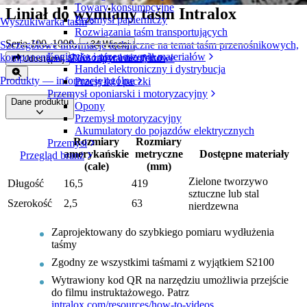
Towary konsumpcyjne
Liniał do wymiany taśm Intralox
Przemysł papierniczy
Wyszukiwarka taśm
Rozwiązania taśm transportujących
Seria 100, 1000
,
+
34
Więcej
Szczegółowe informacje techniczne na temat taśm przenośnikowych,
Logistyka i przenoszenie materiałów
komponentów, akcesoriów i nie tylko
Złóż zapytanie ofertowe
Udostępnij
Handel elektroniczny i dystrybucja
Produkty — informacje ogólne
Przesyłki i paczki
Przemysł oponiarski i motoryzacyjny
Dane produktu
Opony
Przemysł motoryzacyjny
Akumulatory do pojazdów elektrycznych
Rozmiary
Rozmiary
Przemysł
amerykańskie
metryczne
Dostępne materiały
Przegląd branż
(cale)
(mm)
Zielone tworzywo
Długość
16,5
419
sztuczne lub stal
Szerokość
2,5
63
nierdzewna
Zaprojektowany do szybkiego pomiaru wydłużenia
taśmy
Zgodny ze wszystkimi taśmami z wyjątkiem S2100
Wytrawiony kod QR na narzędziu umożliwia przejście
do filmu instruktażowego. Patrz
intralox.com/resources/how-to-videos
.