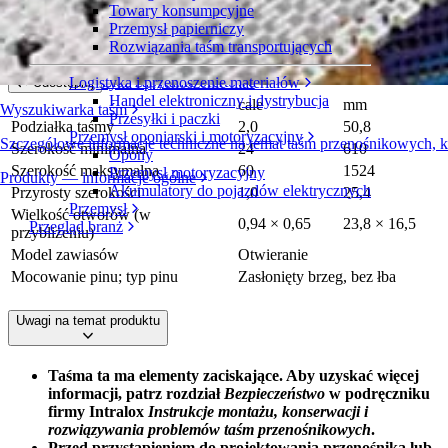
Towary konsumpcyjne
Spiral Rounded Friction Top
Przemysł papierniczy
Rozwiązania taśm transportujących
Seria 2600
Złóż zapytanie ofertowe
Logistyka i przenoszenie materiałów
Udostępnij
Handel elektroniczny i dystrybucja
cale
mm
Wyszukiwarka taśm
Przesyłki i paczki
Podziałka taśmy
2,0
50,8
Przemysł oponiarski i motoryzacyjny
Szczegółowe informacje techniczne na temat taśm przenośnikowych, 
Szerokość minimalna
24
610
Opony
Szerokość maksymalna
60
1524
Przemysł motoryzacyjny
Produkty — informacje ogólne
Akumulatory do pojazdów elektrycznych
Przyrosty szerokości
1,0
25,4
Przemysł
Wielkość otworów (w
0,94 × 0,65
23,8 × 16,5
Przegląd branż
przybliżeniu)
Model zawiasów
Otwieranie
Mocowanie pinu; typ pinu
Zasłonięty brzeg, bez łba
Uwagi na temat produktu
Taśma ta ma elementy zaciskające. Aby uzyskać więcej
informacji, patrz rozdział
Bezpieczeństwo
w podręczniku
firmy Intralox
Instrukcje montażu, konserwacji i
rozwiązywania problemów taśm przenośnikowych
.
Przed przystąpieniem do projektowania przenośnika lub