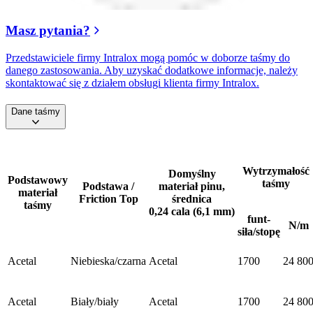
Masz pytania?
Przedstawiciele firmy Intralox mogą pomóc w doborze taśmy do
danego zastosowania. Aby uzyskać dodatkowe informacje, należy
skontaktować się z działem obsługi klienta firmy Intralox.
Dane taśmy
Wytrzymałość
Domyślny
Podstawowy
taśmy
Podstawa /
materiał pinu,
materiał
Friction Top
średnica
taśmy
0,24 cala (6,1 mm)
funt-
N/m
siła/stopę
Acetal
Niebieska/czarna
Acetal
1700
24 80
Acetal
Biały/biały
Acetal
1700
24 80