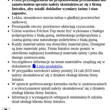
zamówieniem sprzętu należy skontaktować się z firmą
Intralox, aby ustalić dokładne wymiary taśmy i stan
zapasów.
Lekka, stosunkowo mocna taśma o gładkiej powierzchni
siatkowej.
Prostopadłe otwory przelotowe ułatwiają czyszczenie.
Górna warstwa Friction Top może być wykonana z białego
polipropylenu z białą gumą, niebieskiego polipropylenu z
czarną gumą oraz naturalnego polietylenu z białą gumą.
Każdy materiał taśmy ma domyślny materiał pinu. Dostępne
są inne materiały pinu. Firma Intralox może pomóc w
określeniu najlepszej kombinacji materiału taśmy i pinu dla
danego zastosowania.
Szczegółowe informacje na temat materiałów znajdują się w
dokumencie
Linia produktów
.
W przypadku szerokości taśmy poniżej 24 cali (610 mm)
należy skontaktować się z działem obsługi klienta firmy
Intralox
W sprawie preferowanego kierunku ruchu w zastosowaniach
z wykorzystaniem spirali należy skontaktować się z działem
obsługi klienta firmy Intralox.
Informacji o wymaganych odstępach minimalnych udziela
dział obsługi klienta firmy Intralox.