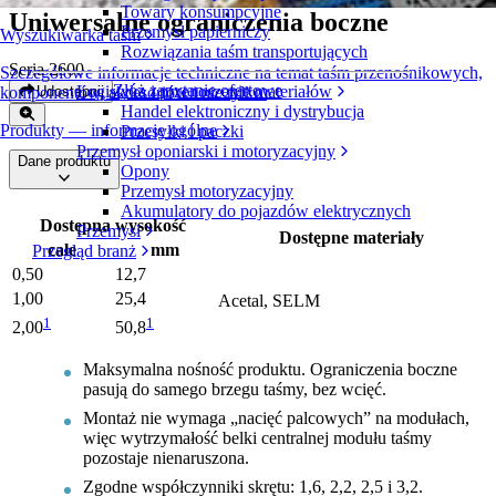
Towary konsumpcyjne
Uniwersalne ograniczenia boczne
Przemysł papierniczy
Wyszukiwarka taśm
Rozwiązania taśm transportujących
Seria 2600
Szczegółowe informacje techniczne na temat taśm przenośnikowych,
Złóż zapytanie ofertowe
Logistyka i przenoszenie materiałów
Udostępnij
komponentów, akcesoriów i nie tylko
Handel elektroniczny i dystrybucja
Produkty — informacje ogólne
Przesyłki i paczki
Przemysł oponiarski i motoryzacyjny
Dane produktu
Opony
Przemysł motoryzacyjny
Akumulatory do pojazdów elektrycznych
Dostępna wysokość
Przemysł
Dostępne materiały
cale
mm
Przegląd branż
0,50
12,7
1,00
25,4
Acetal, SELM
1
1
2,00
50,8
Maksymalna nośność produktu. Ograniczenia boczne
pasują do samego brzegu taśmy, bez wcięć.
Montaż nie wymaga „nacięć palcowych” na modułach,
więc wytrzymałość belki centralnej modułu taśmy
pozostaje nienaruszona.
Zgodne współczynniki skrętu: 1,6, 2,2, 2,5 i 3,2.