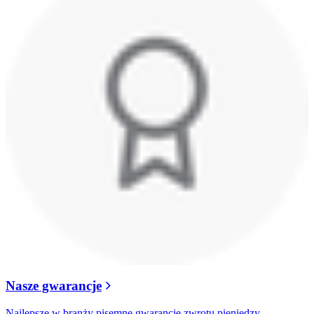
Nasze gwarancje
Najlepsze w branży pisemne gwarancje zwrotu pieniędzy