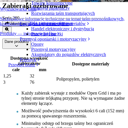
Towary konsumpcyjne
Zabieraki ożebrowane
Przemysł papierniczy
Wyszukiwarka taśm
Rozwiązania taśm transportujących
Seria 200
Szczegółowe informacje techniczne na temat taśm przenośnikowych,
Złóż zapytanie ofertowe
Logistyka i przenoszenie materiałów
Udostępnij
komponentów, akcesoriów i nie tylko
Handel elektroniczny i dystrybucja
Produkty — informacje ogólne
Przesyłki i paczki
Przemysł oponiarski i motoryzacyjny
Dane produktu
Opony
Przemysł motoryzacyjny
Akumulatory do pojazdów elektrycznych
Dostępna wysokość
Przemysł
zabieraków
Dostępne materiały
Przegląd branż
cale
mm
1,25
32
Polipropylen, polietylen
3
76
Każdy zabierak wystaje z modułów Open Grid i ma po
tylnej stronie trójkątną przyporę. Nie są wymagane żadne
elementy łączące.
Możliwość podwyższenia do wysokości 6 cali (152 mm)
za pomocą spawanego rozszerzenia.
Minimalny odstęp od brzegu taśmy bez ograniczeń