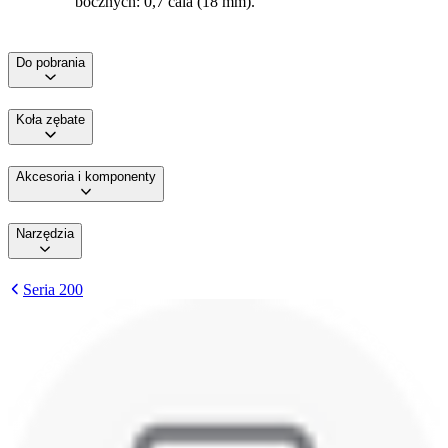
bocznych: 0,7 cala (18 mm).
Do pobrania
Koła zębate
Akcesoria i komponenty
Narzędzia
Seria 200