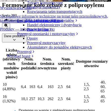
Towary konsumpcyjne
Formowane koło zębate z polipropylenu
Przemysł papierniczy
Wyszukiwarka taśm
Rozwiązania taśm transportujących
Seria 200
Szczegółowe informacje techniczne na temat taśm przenośnikowych,
Złóż zapytanie ofertowe
Logistyka i przenoszenie materiałów
Udostępnij
komponentów, akcesoriów i nie tylko
Handel elektroniczny i dystrybucja
Produkty — informacje ogólne
Przesyłki i paczki
Przemysł oponiarski i motoryzacyjny
Dane produktu
Opony
Przemysł motoryzacyjny
Akumulatory do pojazdów elektrycznych
Liczba
Przemysł
zębów
Przegląd branż
(obrotowy
Nom.
Nom.
Nom.
Dostępne rozmiary
ruch
Średnica
średnica
szerokość
otworów
modułów
podziałki
zewnętrzna
piasty
wokół
pinów)
40,
10
1,5,
6,4
163
6,4
163
2,5
64
60,
(4,89%)
2,5
65
16
1,5,
40,
10,1
257
10,3
262
2,5
64
(1,92%)
2,5
65
Dostępne są wersje z niebieskiego polipropylenu