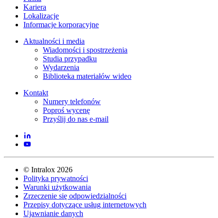
Kariera
Lokalizacje
Informacje korporacyjne
Aktualności i media
Wiadomości i spostrzeżenia
Studia przypadku
Wydarzenia
Biblioteka materiałów wideo
Kontakt
Numery telefonów
Poproś wycenę
Przyślij do nas e-mail
©
Intralox
2026
Polityka prywatności
Warunki użytkowania
Zrzeczenie się odpowiedzialności
Przepisy dotyczące usług internetowych
Ujawnianie danych