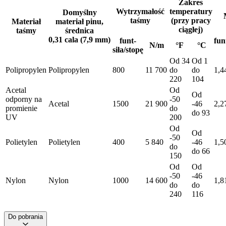
Zakres
Wytrzymałość
temperatury
Domyślny
taśmy
(przy pracy
Materiał
materiał pinu,
ciągłej)
taśmy
średnica
0,31 cala (7,9 mm)
funt-
fun
N/m
°F
°C
siła/stopę
Od 34
Od 1
Polipropylen
Polipropylen
800
11 700
do
do
1,4
220
104
Acetal
Od
Od
odporny na
-50
Acetal
1500
21 900
-46
2,2
promienie
do
do 93
UV
200
Od
Od
-50
Polietylen
Polietylen
400
5 840
-46
1,5
do
do 66
150
Od
Od
-50
-46
Nylon
Nylon
1000
14 600
1,8
do
do
240
116
Do pobrania