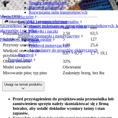
Towary konsumpcyjne
Mesh Top™
Przemysł papierniczy
Rozwiązania taśm transportujących
Seria 1800
Wyszukiwarka taśm
Złóż zapytanie ofertowe
Logistyka i przenoszenie materiałów
Udostępnij
Szczegółowe informacje techniczne na temat taśm przenośnikowych,
Handel elektroniczny i dystrybucja
cale
mm
akcesoriów i nie tylko
Przesyłki i paczki
Podziałka taśmy
2,50
63,5
Przemysł oponiarski i motoryzacyjny
Szerokość minimalna
5
127
Produkty — informacje ogólne
Opony
Przyrosty szerokości
1,00
25,4
Przemysł motoryzacyjny
Akumulatory do pojazdów elektrycznych
Wielkość otworów (w
0,07 × 0,75
1,7 × 19,1
Przemysł
przybliżeniu)
Przegląd branż
Obszar otworów
32%
Model zawiasów
Otwieranie
Mocowanie pinu; typ pinu
Zasłonięty brzeg, bez łba
Uwagi na temat produktu
Przed przystąpieniem do projektowania przenośnika lub
zamówieniem sprzętu należy skontaktować się z firmą
Intralox, aby ustalić dokładne wymiary taśmy i stan
zapasów.
Krawędzie o całkowicie wyrównanej powierzchni z pinami