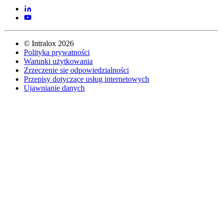
©
Intralox
2026
Polityka prywatności
Warunki użytkowania
Zrzeczenie się odpowiedzialności
Przepisy dotyczące usług internetowych
Ujawnianie danych