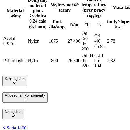
Domyślny
Wytrzymałość
temperatury
materiał
Masa ta
taśmy
(przy pracy
Materiał
pinu,
ciągłej)
taśmy
średnica
0,24 cala
funt-
funty/stopę
N/m
°F
°C
(6,1 mm)
siła/stopę
kw.
Od
Od
Acetal
-50
Nylon
1875
27 400
-46
2,78
HSEC
do
do 93
200
Od 34
Od 1
Polipropylen
Nylon
1800
26 300
do
do
2,32
220
104
Koła zębate
Akcesoria i komponenty
Narzędzia
Seria 1400