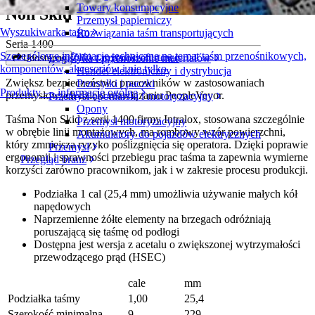
Towary konsumpcyjne
Non Skid
Przemysł papierniczy
Wyszukiwarka taśm
Rozwiązania taśm transportujących
Seria 1400
Szczegółowe informacje techniczne na temat taśm przenośnikowych,
Złóż zapytanie ofertowe
Logistyka i przenoszenie materiałów
Udostępnij
komponentów, akcesoriów i nie tylko
Handel elektroniczny i dystrybucja
Zwiększ bezpieczeństwo pracowników w zastosowaniach
Przesyłki i paczki
Produkty — informacje ogólne
przemysłowych dzięki rozwiązaniu PeopleVeyor.
Przemysł oponiarski i motoryzacyjny
Opony
Taśma Non Skid z serii 1400 firmy Intralox, stosowana szczególnie
Przemysł motoryzacyjny
w obrębie linii montażowych, ma rombowy wzór powierzchni,
Akumulatory do pojazdów elektrycznych
który zmniejsza ryzyko poślizgnięcia się operatora. Dzięki poprawie
Przemysł
ergonomii i sprawności przebiegu prac taśma ta zapewnia wymierne
Przegląd branż
korzyści zarówno pracownikom, jak i w zakresie procesu produkcji.
Podziałka 1 cal (25,4 mm) umożliwia używanie małych kół
napędowych
Naprzemienne żółte elementy na brzegach odróżniają
poruszającą się taśmę od podłogi
Dostępna jest wersja z acetalu o zwiększonej wytrzymałości
przewodzącego prąd (HSEC)
cale
mm
Podziałka taśmy
1,00
25,4
Szerokość minimalna
9
229