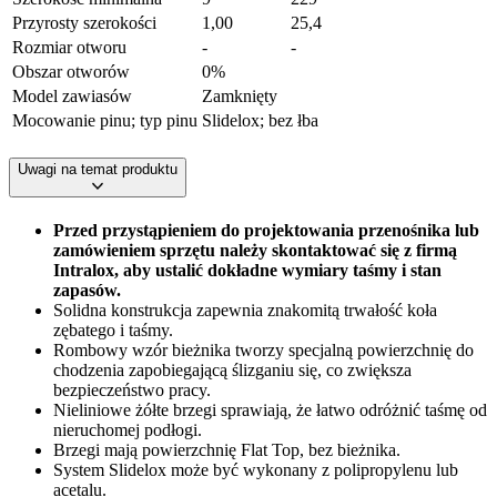
Przyrosty szerokości
1,00
25,4
Rozmiar otworu
-
-
Obszar otworów
0%
Model zawiasów
Zamknięty
Mocowanie pinu; typ pinu
Slidelox; bez łba
Uwagi na temat produktu
Przed przystąpieniem do projektowania przenośnika lub
zamówieniem sprzętu należy skontaktować się z firmą
Intralox, aby ustalić dokładne wymiary taśmy i stan
zapasów.
Solidna konstrukcja zapewnia znakomitą trwałość koła
zębatego i taśmy.
Rombowy wzór bieżnika tworzy specjalną powierzchnię do
chodzenia zapobiegającą ślizganiu się, co zwiększa
bezpieczeństwo pracy.
Nieliniowe żółte brzegi sprawiają, że łatwo odróżnić taśmę od
nieruchomej podłogi.
Brzegi mają powierzchnię Flat Top, bez bieżnika.
System Slidelox może być wykonany z polipropylenu lub
acetalu.