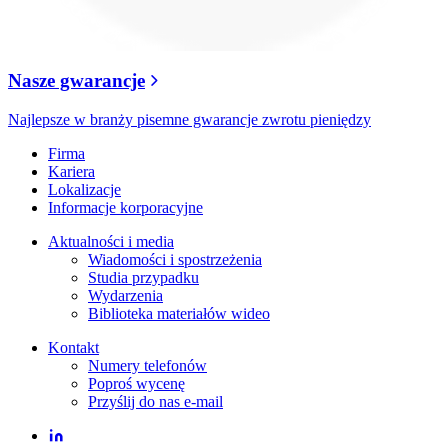
Nasze gwarancje
Najlepsze w branży pisemne gwarancje zwrotu pieniędzy
Firma
Kariera
Lokalizacje
Informacje korporacyjne
Aktualności i media
Wiadomości i spostrzeżenia
Studia przypadku
Wydarzenia
Biblioteka materiałów wideo
Kontakt
Numery telefonów
Poproś wycenę
Przyślij do nas e-mail