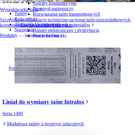
Seria 1400
Towary konsumpcyjne
Przemysł papierniczy
Wyszukiwarka taśm
Taśmy
Rozwiązania taśm transportujących
Koła zębate
Szczegółowe informacje techniczne na temat taśm przenośnikowych,
Akcesoria i komponenty
Logistyka i przenoszenie materiałów
komponentów, akcesoriów i nie tylko
Narzędzia
Handel elektroniczny i dystrybucja
Produkty — informacje ogólne
Przesyłki i paczki
Przemysł oponiarski i motoryzacyjny
Opony
Przemysł motoryzacyjny
Akumulatory do pojazdów elektrycznych
Przemysł
Przegląd branż
Liniał do wymiany taśm Intralox
Seria 1400
Modułowe taśmy z tworzyw sztucznych