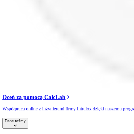
Oceń za pomocą CalcLab
Współpraca online z inżynierami firmy Intralox dzięki naszemu pro
Dane taśmy