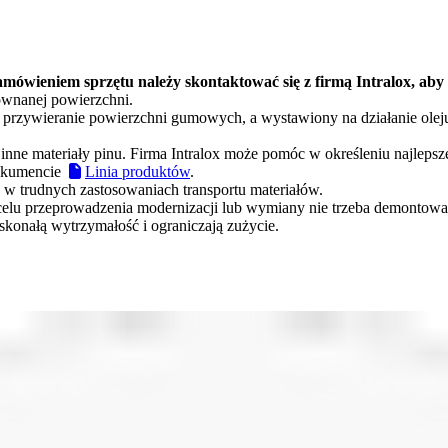
mówieniem sprzętu należy skontaktować się z firmą Intralox, aby 
ównanej powierzchni.
 przywieranie powierzchni gumowych, a wystawiony na działanie oleju
nne materiały pinu. Firma Intralox może pomóc w określeniu najlepsze
dokumencie
Linia produktów
.
 w trudnych zastosowaniach transportu materiałów.
 celu przeprowadzenia modernizacji lub wymiany nie trzeba demontow
konałą wytrzymałość i ograniczają zużycie.