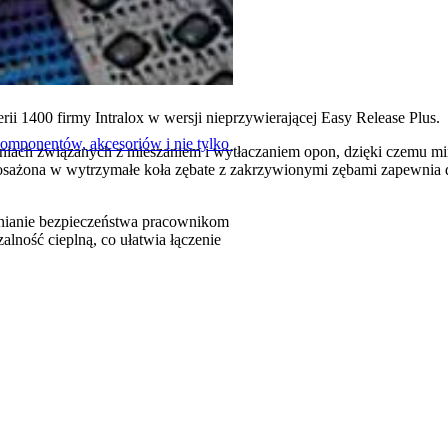
rii 1400 firmy Intralox w wersji nieprzywierającej Easy Release Plus.
komponentów, akcesoriów i nie tylko
iach związanych z mieszaniem i wytłaczaniem opon, dzięki czemu min
posażona w wytrzymałe koła zębate z zakrzywionymi zębami zapewnia
wnianie bezpieczeństwa pracownikom
alność cieplną, co ułatwia łączenie