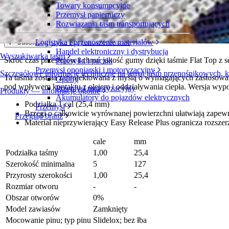
Towary konsumpcyjne
Flat Top Easy Release PLUS
Przemysł papierniczy
Rozwiązania taśm transportujących
Seria 1400
Złóż zapytanie ofertowe
Logistyka i przenoszenie materiałów
Udostępnij
Handel elektroniczny i dystrybucja
Wyszukiwarka taśm
Skróć czas przestojów i chroń jakość gumy dzięki taśmie Flat Top z se
Przesyłki i paczki
Przemysł oponiarski i motoryzacyjny
Szczegółowe informacje techniczne na temat taśm przenośnikowych, 
Ta taśma została zaprojektowana z myślą o wymagających zastosowan
Opony
pod wpływem kontaktu z olejem i oddziaływania ciepła. Wersja wy
Przemysł motoryzacyjny
Produkty — informacje ogólne
Akumulatory do pojazdów elektrycznych
Podziałka 1 cal (25,4 mm)
Przemysł
Brzegi o całkowicie wyrównanej powierzchni ułatwiają zape
Przegląd branż
Materiał nieprzywierający Easy Release Plus ogranicza rozszerz
cale
mm
Podziałka taśmy
1,00
25,4
Szerokość minimalna
5
127
Przyrosty szerokości
1,00
25,4
Rozmiar otworu
-
-
Obszar otworów
0%
Model zawiasów
Zamknięty
Mocowanie pinu; typ pinu
Slidelox; bez łba