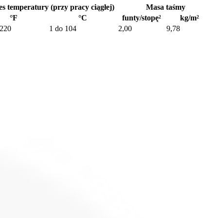
s temperatury (przy pracy ciągłej)
Masa taśmy
°F
°C
funty/stopę²
kg/m²
 220
1 do 104
2,00
9,78