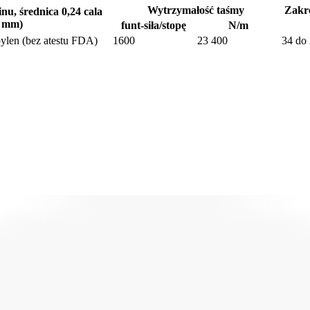
Wytrzymałość taśmy
Zakre
nu, średnica 0,24 cala
1 mm)
funt-siła/stopę
N/m
ylen (bez atestu FDA)
1600
23 400
34 do