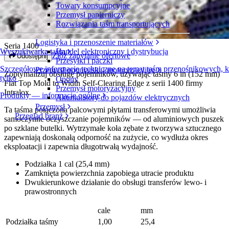
Towary konsumpcyjne
6 in (152 mm) Flat Top Mold to Width
Przemysł papierniczy
Self-Clearing Edge
Rozwiązania taśm transportujących
Logistyka i przenoszenie materiałów
Seria 1400
Handel elektroniczny i dystrybucja
Wyszukiwarka taśm
Złóż zapytanie ofertowe
Udostępnij
Przesyłki i paczki
Szczegółowe informacje techniczne na temat taśm przenośnikowych, 
Przemysł oponiarski i motoryzacyjny
Zoptymalizuj obsługę pojemników, używając taśmy 6 in (152 mm)
tylko
Opony
Flat Top Mold to Width Self-Clearing Edge z serii 1400 firmy
Przemysł motoryzacyjny
Intralox.
Produkty — informacje ogólne
Akumulatory do pojazdów elektrycznych
Przemysł
Ta taśma połączona palcowymi płytami transferowymi umożliwia
Przegląd branż
samoczynne oczyszczanie pojemników — od aluminiowych puszek
po szklane butelki. Wytrzymałe koła zębate z tworzywa sztucznego
zapewniają doskonałą odporność na zużycie, co wydłuża okres
eksploatacji i zapewnia długotrwałą wydajność.
Podziałka 1 cal (25,4 mm)
Zamknięta powierzchnia zapobiega utracie produktu
Dwukierunkowe działanie do obsługi transferów lewo- i
prawostronnych
cale
mm
Podziałka taśmy
1,00
25,4