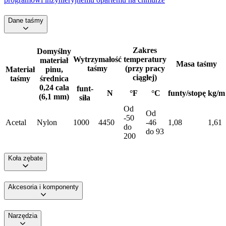
Dane taśmy
Zakres
Domyślny
Wytrzymałość
temperatury
materiał
Masa taśmy
taśmy
(przy pracy
Materiał
pinu,
ciągłej)
taśmy
średnica
0,24 cala
funt-
N
°F
°C
funty/stopę
kg/m
(6,1 mm)
siła
Od
Od
-50
Acetal
Nylon
1000
4450
-46
1,08
1,61
do
do 93
200
Koła zębate
Akcesoria i komponenty
Narzędzia