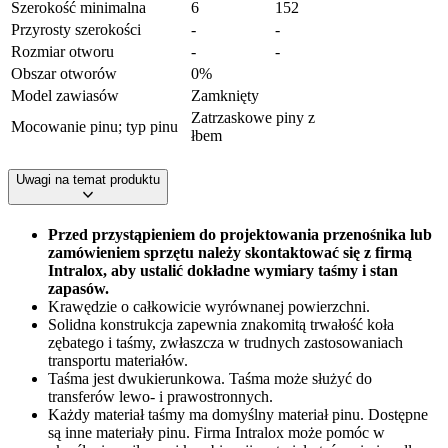
Szerokość minimalna
6
152
Przyrosty szerokości
-
-
Rozmiar otworu
-
-
Obszar otworów
0%
Model zawiasów
Zamknięty
Zatrzaskowe piny z
Mocowanie pinu; typ pinu
łbem
Uwagi na temat produktu
Przed przystąpieniem do projektowania przenośnika lub
zamówieniem sprzętu należy skontaktować się z firmą
Intralox, aby ustalić dokładne wymiary taśmy i stan
zapasów.
Krawędzie o całkowicie wyrównanej powierzchni.
Solidna konstrukcja zapewnia znakomitą trwałość koła
zębatego i taśmy, zwłaszcza w trudnych zastosowaniach
transportu materiałów.
Taśma jest dwukierunkowa. Taśma może służyć do
transferów lewo- i prawostronnych.
Każdy materiał taśmy ma domyślny materiał pinu. Dostępne
są inne materiały pinu. Firma Intralox może pomóc w