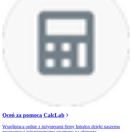
Oceń za pomocą CalcLab
Współpraca online z inżynierami firmy Intralox dzięki naszemu
programowi inżynieryjnemu opartemu na chmurze