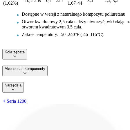
10,2
259
10,1
255
3,5
2,5, 3,5
(1,02%)
1,67
44
Dostępne w wersji z naturalnego kompozytu poliuretanu
Otwór kwadratowy 2,5 cala należy utworzyć, wkładając na
otworem kwadratowym 3,5 cala.
Zakres temperatury: -50–240°F (-46–116°C).
Koła zębate
Akcesoria i komponenty
Narzędzia
Seria 1200