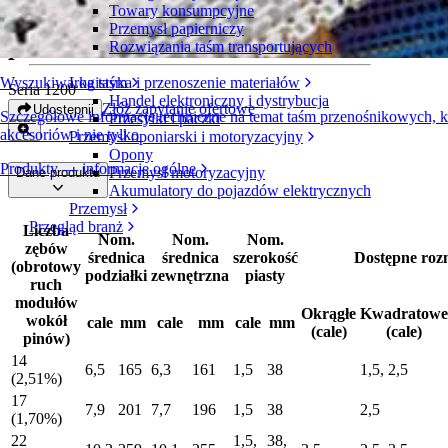
Towary konsumpcyjne
Dzielone koło zębate z kompozytu
Przemysł papierniczy
poliuretanu
Rozwiązania taśm transportujących
Logistyka i przenoszenie materiałów
Wyszukiwarka taśm
Seria 1200
Handel elektroniczny i dystrybucja
Złóż zapytanie ofertowe
Udostępnij
Szczegółowe informacje techniczne na temat taśm przenośnikowych,
Przesyłki i paczki
akcesoriów i nie tylko
Przemysł oponiarski i motoryzacyjny
Opony
Produkty — informacje ogólne
Przemysł motoryzacyjny
Dane produktu
Akumulatory do pojazdów elektrycznych
Przemysł
Przegląd branż
Liczba
Nom.
Nom.
Nom.
zębów
średnica
średnica
szerokość
Dostępne roz
(obrotowy
podziałki
zewnętrzna
piasty
ruch
modułów
Okrągłe
Kwadratowe
wokół
cale
mm
cale
mm
cale
mm
(cale)
(cale)
pinów)
14
6,5
165
6,3
161
1,5
38
1,5, 2,5
(2,51%)
17
7,9
201
7,7
196
1,5
38
2,5
(1,70%)
22
1,5,
38,