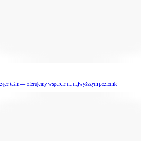
czące taśm — oferujemy wsparcie na najwyższym poziomie