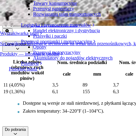
Towary konsumpcyjne
Metalowe koła zębate dzielone
Przemysł papierniczy
Rozwiązania taśm transportujących
Seria 100
Złóż zapytanie ofertowe
Logistyka i przenoszenie materiałów
Udostępnij
Handel elektroniczny i dystrybucja
Wyszukiwarka taśm
Przesyłki i paczki
Przemysł oponiarski i motoryzacyjny
Szczegółowe informacje techniczne na temat taśm przenośnikowych, 
Dane produktu
Opony
Przemysł motoryzacyjny
Produkty — informacje ogólne
Akumulatory do pojazdów elektrycznych
Liczba zębów
Nom. średnica podziałki
Nom. śr
Przemysł
(obrotowy ruch
Przegląd branż
modułów wokół
cale
mm
cale
pinów)
11 (4,05%)
3,5
89
3,7
19 (1,36%)
6,1
155
6,3
Dostępne są wersje ze stali nierdzewnej, z płytkami łącząc
Zakres temperatury: 34–220°F (1–104°C).
Do pobrania