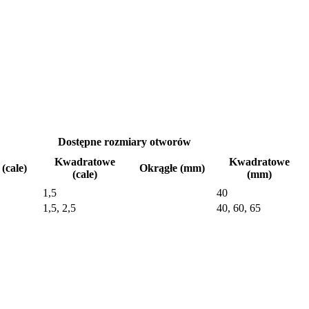
Dostępne rozmiary otworów
Kwadratowe
Kwadratowe
(cale)
Okrągłe (mm)
(cale)
(mm)
1,5
40
1,5, 2,5
40, 60, 65