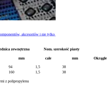
komponentów, akcesoriów i nie tylko
ednica zewnętrzna
Nom. szerokość piasty
mm
cale
mm
Okrągłe 
94
1,5
38
160
1,5
38
ymi z polipropylenu