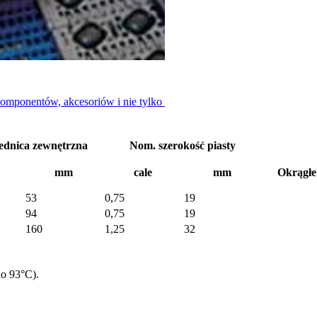
komponentów, akcesoriów i nie tylko
ednica zewnętrzna
Nom. szerokość piasty
mm
cale
mm
Okrągłe 
53
0,75
19
94
0,75
19
160
1,25
32
do 93°C).