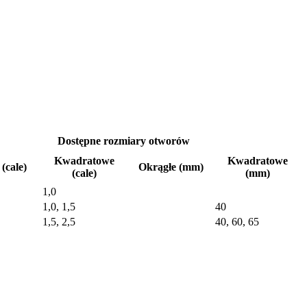
Dostępne rozmiary otworów
Kwadratowe
Kwadratowe
(cale)
Okrągłe (mm)
(cale)
(mm)
1,0
1,0, 1,5
40
1,5, 2,5
40, 60, 65