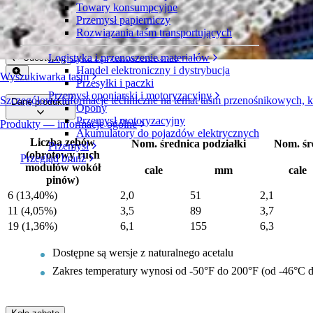
Towary konsumpcyjne
Formowane koło zębate z acetalu
Przemysł papierniczy
Rozwiązania taśm transportujących
Seria 100
Złóż zapytanie ofertowe
Logistyka i przenoszenie materiałów
Udostępnij
Handel elektroniczny i dystrybucja
Wyszukiwarka taśm
Przesyłki i paczki
Przemysł oponiarski i motoryzacyjny
Szczegółowe informacje techniczne na temat taśm przenośnikowych, 
Dane produktu
Opony
Przemysł motoryzacyjny
Produkty — informacje ogólne
Akumulatory do pojazdów elektrycznych
Liczba zębów
Nom. średnica podziałki
Nom. śr
Przemysł
(obrotowy ruch
Przegląd branż
modułów wokół
cale
mm
cale
pinów)
6 (13,40%)
2,0
51
2,1
11 (4,05%)
3,5
89
3,7
19 (1,36%)
6,1
155
6,3
Dostępne są wersje z naturalnego acetalu
Zakres temperatury wynosi od -50°F do 200°F (od -46°C 