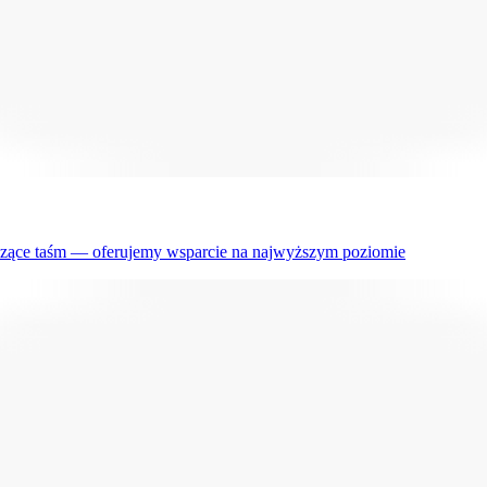
czące taśm — oferujemy wsparcie na najwyższym poziomie