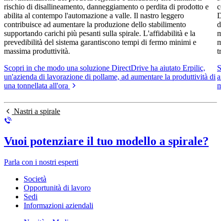
rischio di disallineamento, danneggiamento o perdita di prodotto e
c
abilita al contempo l'automazione a valle. Il nastro leggero
D
contribuisce ad aumentare la produzione dello stabilimento
d
supportando carichi più pesanti sulla spirale. L'affidabilità e la
m
prevedibilità del sistema garantiscono tempi di fermo minimi e
m
massima produttività.
t
Scopri in che modo una soluzione DirectDrive ha aiutato Erpiliç,
S
un'azienda di lavorazione di pollame, ad aumentare la produttività di
a
una tonnellata all'ora
m
Nastri a spirale
Vuoi potenziare il tuo modello a spirale?
Parla con i nostri esperti
Società
Opportunità di lavoro
Sedi
Informazioni aziendali