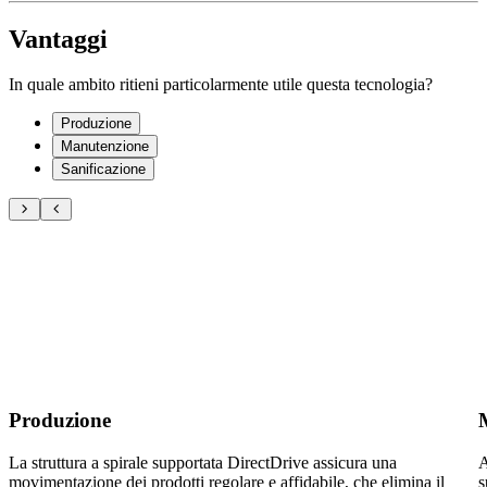
Vantaggi
In quale ambito ritieni particolarmente utile questa tecnologia?
Produzione
Manutenzione
Sanificazione
Produzione
La struttura a spirale supportata DirectDrive assicura una
A
movimentazione dei prodotti regolare e affidabile, che elimina il
s