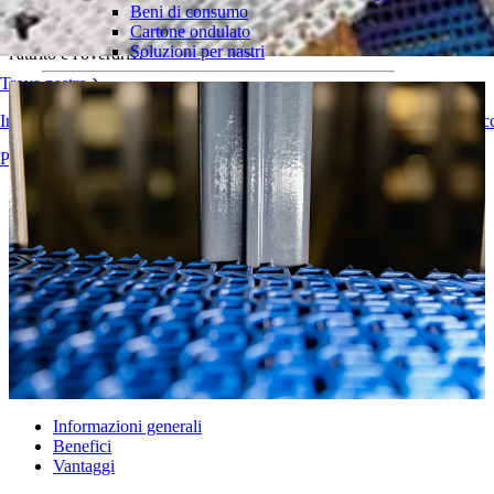
Beni di consumo
Cartone ondulato
L'ingranamento ottimale tra il nastro a spirale e il tamburo elimina
Soluzioni per nastri
l'attrito e l'overdrive
Trova nastro
Logistica e movimentazione dei materiali
E-commerce e distribuzione
Informazioni tecniche dettagliate su nastri trasportatori, componenti, ac
Posta e pacchi
Pneumatici e industria automobilistica
Panoramica dei prodotti
Pneumatici
Industria automobilistica
Batterie EV
Industriale
Panoramica dei settori
Informazioni generali
Benefici
Vantaggi