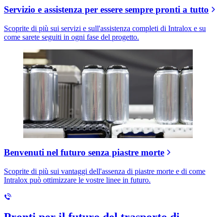
Servizio e assistenza per essere sempre pronti a tutto
Scoprite di più sui servizi e sull'assistenza completi di Intralox e su
come sarete seguiti in ogni fase del progetto.
Benvenuti nel futuro senza piastre morte
Scoprite di più sui vantaggi dell'assenza di piastre morte e di come
Intralox può ottimizzare le vostre linee in futuro.
Pronti per il futuro del trasporto di