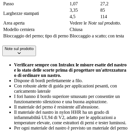
Passo
1,07
27,2
3,35
85
Larghezze stampati
4,5
114
Area aperta
Vedere le
Note sul prodotto
.
Modello cerniera
Chiusa
Bloccaggio del perno; tipo di perno
Bloccaggio a scatto; con testa
Note sul prodotto
Verificare sempre con Intralox le misure esatte del nastro
e lo stato delle scorte prima di progettare un'attrezzatura
o di ordinare un nastro.
Dispone di bordi perfettamente a filo.
Con robuste alette di guida per applicazioni pesanti, con
caricamento laterale
I fori hanno il bordo superiore smussato per consentire un
funzionamento silenzioso e una buona aspirazione.
Il materiale del perno è resistente all'abrasione.
Il materiale del nastro in nylon HHR ha un grado di
infiammabilità UL94 di V2, adatto per le applicazioni a
temperature elevate, come estrattori di perni e tester luminosi.
Per ogni materiale del nastro è previsto un materiale del perno