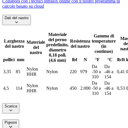
Collabora con i tecnici Intralox online con il nostro programma di
calcolo basato su cloud
Dati del nastro
Materiale
Gamma di
Mas
del perno
Larghezza
Resistenza
temperature
Materiale
de
predefinito,
del nastro
del nastro
(in
del
nas
diametro
continuo)
nastro
0,18 poll.
pollici
mm
lbf
N
°F
°C
lb/ft
(4,6 mm)
Da
Da
Nylon
3,35
85
Nylon
220
979
-50 a
-46 a
0,41
0
HHR
310
154
Da
Da
Nylon
4,5
114
Nylon
450
2.000
-50 a
-46 a
0,53
0
HHR
310
154
Scarica
Pignoni