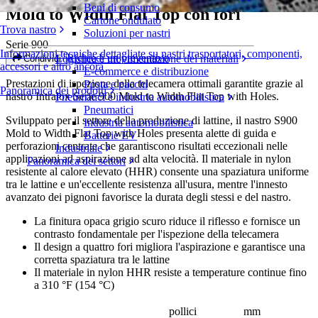
Beni di consumo
Mold to Width Flat Top con fori
Cartone ondulato
Trova nastro
Soluzioni per nastri
Serie 900
Informazioni tecniche dettagliate su nastri trasportatori, componenti,
Richiedi un preventivo
Logistica e movimentazione dei materiali
Condividi
accessori e altro ancora
E-commerce e distribuzione
Prestazioni di ispezione della telecamera ottimali garantite grazie al
Posta e pacchi
Panoramica dei prodotti
nastro Intralox Serie 900 Mold to Width Flat Top with Holes.
Pneumatici e industria automobilistica
Pneumatici
Sviluppato per il settore della produzione di lattine, il nastro S900
Industria automobilistica
Mold to Width Flat Top with Holes presenta alette di guida e
Batterie EV
perforazioni centrate che garantiscono risultati eccezionali nelle
Industriale
applicazioni ad aspirazione ad alta velocità. Il materiale in nylon
Panoramica dei settori
resistente al calore elevato (HHR) consente una spaziatura uniforme
tra le lattine e un'eccellente resistenza all'usura, mentre l'innesto
avanzato dei pignoni favorisce la durata degli stessi e del nastro.
La finitura opaca grigio scuro riduce il riflesso e fornisce un
contrasto fondamentale per l'ispezione della telecamera
Il design a quattro fori migliora l'aspirazione e garantisce una
corretta spaziatura tra le lattine
Il materiale in nylon HHR resiste a temperature continue fino
a 310 °F (154 °C)
pollici
mm