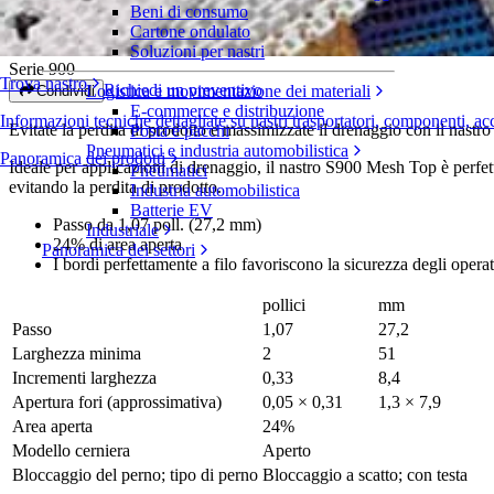
Beni di consumo
Mesh Top™
Cartone ondulato
Soluzioni per nastri
Serie 900
Trova nastro
Richiedi un preventivo
Logistica e movimentazione dei materiali
Condividi
E-commerce e distribuzione
Informazioni tecniche dettagliate su nastri trasportatori, componenti, ac
Evitate la perdita di prodotto e massimizzate il drenaggio con il nast
Posta e pacchi
Pneumatici e industria automobilistica
Panoramica dei prodotti
Ideale per applicazioni di drenaggio, il nastro S900 Mesh Top è perfet
Pneumatici
evitando la perdita di prodotto.
Industria automobilistica
Batterie EV
Passo da 1,07 poll. (27,2 mm)
Industriale
24% di area aperta
Panoramica dei settori
I bordi perfettamente a filo favoriscono la sicurezza degli operat
pollici
mm
Passo
1,07
27,2
Larghezza minima
2
51
Incrementi larghezza
0,33
8,4
Apertura fori (approssimativa)
0,05 × 0,31
1,3 × 7,9
Area aperta
24%
Modello cerniera
Aperto
Bloccaggio del perno; tipo di perno
Bloccaggio a scatto; con testa