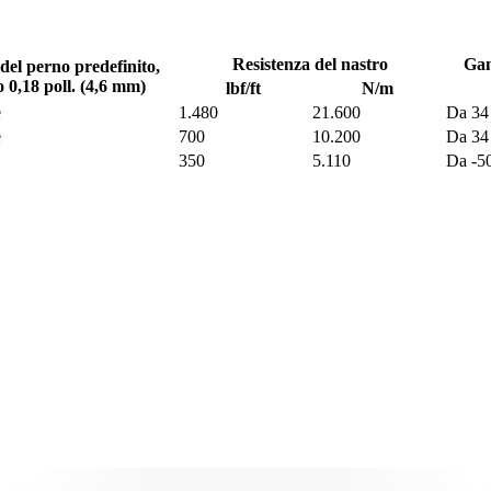
Resistenza del nastro
Gam
del perno predefinito,
 0,18 poll. (4,6 mm)
lbf/ft
N/m
e
1.480
21.600
Da 34
e
700
10.200
Da 34
350
5.110
Da -5