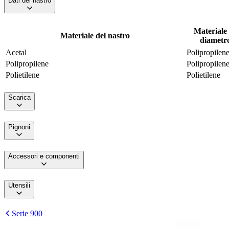
Dati del nastro
Materiale 
Materiale del nastro
diametro
Acetal
Polipropilen
Polipropilene
Polipropilen
Polietilene
Polietilene
Scarica
Pignoni
Accessori e componenti
Utensili
Serie 900