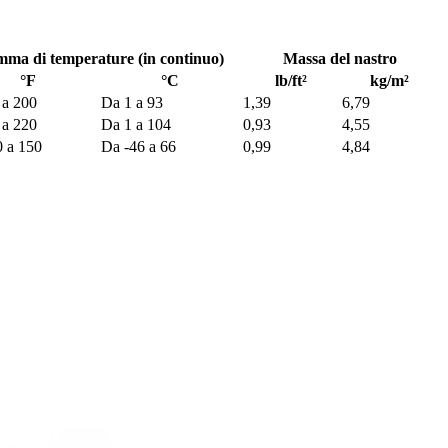
ma di temperature (in continuo)
Massa del nastro
°F
°C
lb/ft²
kg/m²
 a 200
Da 1 a 93
1,39
6,79
 a 220
Da 1 a 104
0,93
4,55
0 a 150
Da -46 a 66
0,99
4,84