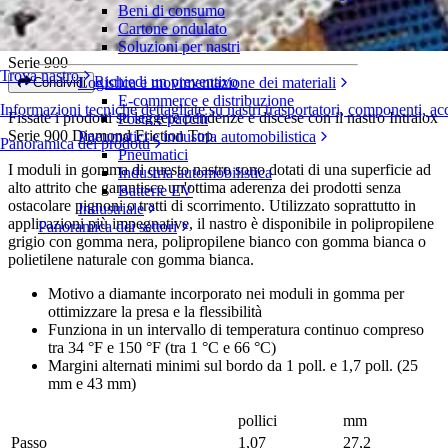
Beni di consumo
Diamond Friction Top
Cartone ondulato
Soluzioni per nastri
Serie 900
Trova nastro
Richiedi un preventivo
Logistica e movimentazione dei materiali
Condividi
E-commerce e distribuzione
Informazioni tecniche dettagliate su nastri trasportatori, componenti, ac
Fissate i prodotti su leggere pendenze e discese con il nastro Intralox
Posta e pacchi
Serie 900 Diamond Friction Top.
Pneumatici e industria automobilistica
Panoramica dei prodotti
Pneumatici
I moduli in gomma di questo nastro sono dotati di una superficie ad
Industria automobilistica
alto attrito che garantisce un'ottima aderenza dei prodotti senza
Batterie EV
ostacolare pignoni o tratti di scorrimento. Utilizzato soprattutto in
Industriale
applicazioni più impegnative, il nastro è disponibile in polipropilene
Panoramica dei settori
grigio con gomma nera, polipropilene bianco con gomma bianca o
polietilene naturale con gomma bianca.
Motivo a diamante incorporato nei moduli in gomma per
ottimizzare la presa e la flessibilità
Funziona in un intervallo di temperatura continuo compreso
tra 34 °F e 150 °F (tra 1 °C e 66 °C)
Margini alternati minimi sul bordo da 1 poll. e 1,7 poll. (25
mm e 43 mm)
pollici
mm
Passo
1,07
27,2