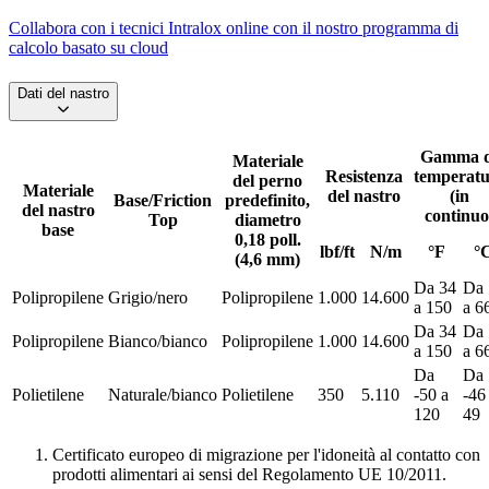
Collabora con i tecnici Intralox online con il nostro programma di
calcolo basato su cloud
Dati del nastro
Gamma d
Materiale
Resistenza
temperatu
del perno
Materiale
del nastro
(in
Base/Friction
predefinito,
del nastro
continuo
Top
diametro
base
0,18 poll.
lbf/ft
N/m
°F
°
(4,6 mm)
Da 34
Da 
Polipropilene
Grigio/nero
Polipropilene
1.000
14.600
a 150
a 6
Da 34
Da 
Polipropilene
Bianco/bianco
Polipropilene
1.000
14.600
a 150
a 6
Da
Da
Polietilene
Naturale/bianco
Polietilene
350
5.110
-50 a
-46
120
49
Certificato europeo di migrazione per l'idoneità al contatto con
prodotti alimentari ai sensi del Regolamento UE 10/2011.