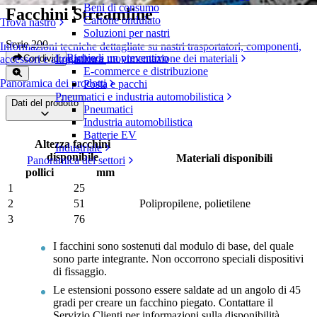
Beni di consumo
Facchini Streamline
Cartone ondulato
Trova nastro
Soluzioni per nastri
Serie 200
Informazioni tecniche dettagliate su nastri trasportatori, componenti,
Richiedi un preventivo
Logistica e movimentazione dei materiali
Condividi
accessori e altro ancora
E-commerce e distribuzione
Panoramica dei prodotti
Posta e pacchi
Pneumatici e industria automobilistica
Dati del prodotto
Pneumatici
Industria automobilistica
Batterie EV
Altezza facchini
Industriale
disponibile
Materiali disponibili
Panoramica dei settori
pollici
mm
1
25
2
51
Polipropilene, polietilene
3
76
I facchini sono sostenuti dal modulo di base, del quale
sono parte integrante. Non occorrono speciali dispositivi
di fissaggio.
Le estensioni possono essere saldate ad un angolo di 45
gradi per creare un facchino piegato. Contattare il
Servizio Clienti per informazioni sulla disponibilità.