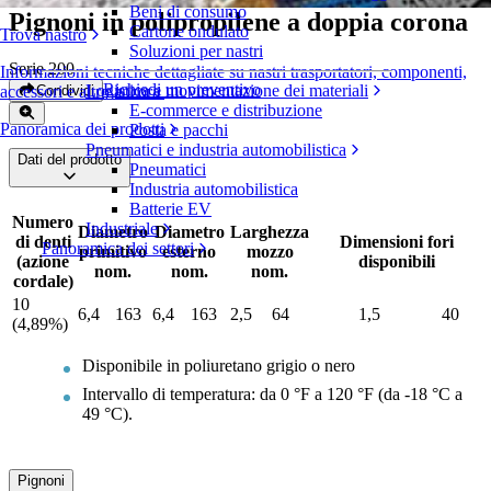
Beni di consumo
Pignoni in polipropilene a doppia corona
Cartone ondulato
Trova nastro
Soluzioni per nastri
Serie 200
Informazioni tecniche dettagliate su nastri trasportatori, componenti,
Richiedi un preventivo
Logistica e movimentazione dei materiali
Condividi
accessori e altro ancora
E-commerce e distribuzione
Panoramica dei prodotti
Posta e pacchi
Pneumatici e industria automobilistica
Dati del prodotto
Pneumatici
Industria automobilistica
Batterie EV
Numero
Industriale
Diametro
Diametro
Larghezza
di denti
Dimensioni fori
Panoramica dei settori
primitivo
esterno
mozzo
(azione
disponibili
nom.
nom.
nom.
cordale)
10
6,4
163
6,4
163
2,5
64
1,5
40
(4,89%)
Disponibile in poliuretano grigio o nero
Intervallo di temperatura: da 0 °F a 120 °F (da -18 °C a
49 °C).
Pignoni