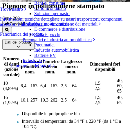
Beni di consumo
Pignone in polipropilene stampato
Cartone ondulato
Trova nastro
Soluzioni per nastri
Serie 200
Informazioni tecniche dettagliate su nastri trasportatori, componenti,
Richiedi un preventivo
Logistica e movimentazione dei materiali
Condividi
accessori e altro ancora
E-commerce e distribuzione
Panoramica dei prodotti
Posta e pacchi
Pneumatici e industria automobilistica
Dati del prodotto
Pneumatici
Industria automobilistica
Batterie EV
Numero
Industriale
Diametro
Diametro
Larghezza
di denti
Dimensioni fori
Panoramica dei settori
primitivo
esterno
mozzo
(azione
disponibili
nom.
nom.
nom.
cordale)
40,
10
1,5,
6,4
163
6,4
163
2,5
64
60,
(4,89%)
2,5
65
16
1,5,
40,
10,1
257
10,3
262
2,5
64
(1,92%)
2,5
65
Disponibile in polipropilene blu
Intervallo di temperatura: da 34 °F a 220 °F (da 1 °C a
104 °C).